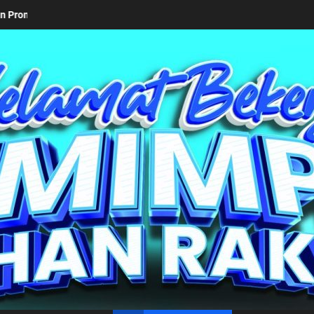
n Week 2026
Keseriusan Pemkab Simalungun bersama Kem
un