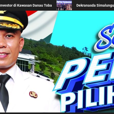
gun Promosikan Wastra Khas Daerah di Acara BTN Indonesia Fashio
Kabupaten Simalung