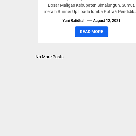
Bosar Maligas Kebupaten Simalungun, Sumut,
meraih Runner Up I pada lomba Putra/i Pendidik
kategori remaja. Hal itu...
Yuni Rafidhah
August 12, 2021
READ MORE
No More Posts