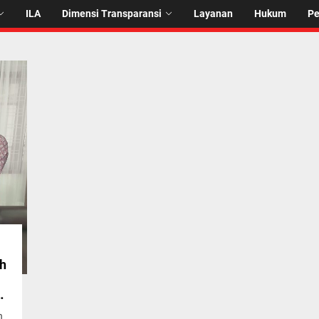
ILA
Dimensi Transparansi
Layanan
Hukum
P
ih
a
n