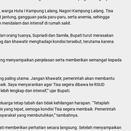
un, warga Huta I Kampung Lalang, Nagori Kampung Lalang. Tisa
t jantung, gangguan pada paru-paru, serta anemia, sehingga
mendalam dan intensif di rumah sakit.
ri orang tuanya, Supriadi dan Samila, Bupati turut merasakan
g dan khawatir menghadapi kondisi tersebut, terutama karena
sung menyampaikan penjelasan serta memberikan semangat kepada
ang paling utama. Jangan khawatir, pemerintah akan membantu
baik. Saya menyarankan agar Tisa segera dibawa ke RSUD
h lengkap dan intensif,” ujar Bupati.
luarga tetap tabah dan tidak kehilangan harapan. “Tetaplah
s yang tepat, semoga kondisi Tisa segera membaik. Pemerintah
asyarakat yang membutuhkan,” tambahnya.
ati memberikan perhatian secara langsung. Setelah menyampaikan