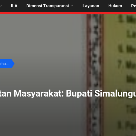
ILA
Dimensi Transparansi
Layanan
Hukum
P
rha...
an Masyarakat: Bupati Simalungu