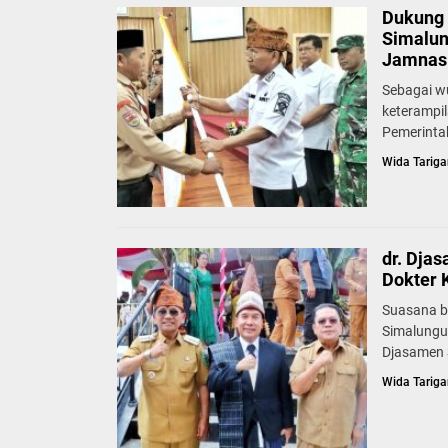
Dukung 
Simalun
Jamnas 
Sebagai w
keterampi
Pemerinta
Wida Tariga
dr. Dja
Dokter 
Suasana b
Simalungu
Djasamen S
Wida Tariga