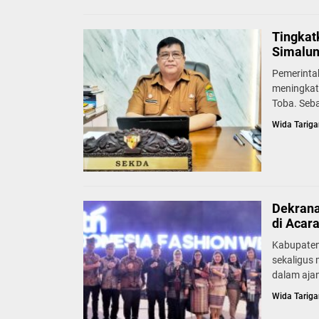
Tingkat
Simalun
Pemerinta
meningkat
Toba. Seb
Wida Tariga
Dekrana
di Acar
Kabupaten
sekaligus
dalam ajan
Wida Tariga