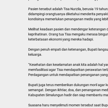
Pasien tersebut adalah Tisa Nurzila, berusia 19 tah
didampingi orangtuanya diketahui menderita penyaki
kondisinya memerlukan penanganan medis yang lebih 
Melihat keadaan pasien dan mendengar keterangan da
keprihatinan. Orang tua Tisa mengaku merasa bingun
keterbatasan ekonomi yang mereka hadapi.
Dengan penuh empati dan ketenangan, Bupati lang
keluarga.
“Kesehatan dan keselamatan anak kita adalah hal y
memfasilitasi agar Tisa mendapatkan perawatan ter
Perdagangan untuk mendapatkan penanganan yang lebi
Bupati juga terus memberikan dukungan moril agar ke
semangat. Dengan ikhtiar, doa, dan penanganan medi
Kabupaten Simalungun hadir dan siap membantu m
Suasana haru menyelimuti momen tersebut saat Bup