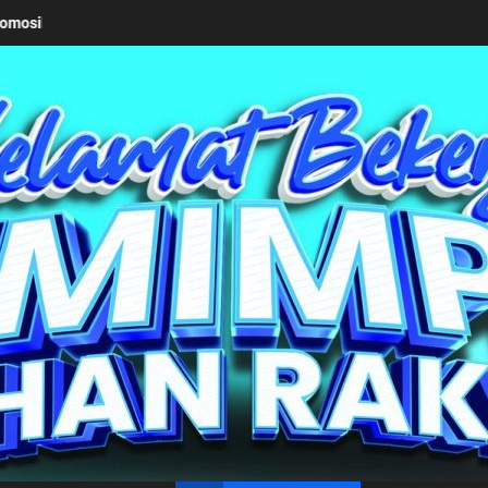
Keseriusan Pemkab Simalungun bersama Kemendagri Kawal Investasi 
un