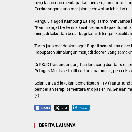
penjelasan dan mendapatkan persetujuan dari kelu
Perdagangan guna menjalani perawatan lebih lanjut.
Pangulu Nagori Kampung Lalang, Tarno, menyampaika
“Kami sangat berterima kasih kepada Bapak Bupati at
menjadi kekuatan besar bagi kami di tengah kesulita
Tarno juga mendoakan agar Bupati senantiasa diber
Kabupaten Simalungun menjadi daerah yang semakin
Di RSUD Perdangangan, Tisa langsung diantar oleh
Petugas Medis serta dilakukan anamnesis, pemeriksaa
Selanjutnya dilakukan pemeriksaan TTV (Tanta Tanda 
pemberian terapi sementara utk pasien ini. Setelah me
(*)
Post
Share
Share
BERITA LAINNYA