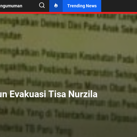
engumuman
Trending News
n Evakuasi Tisa Nurzila