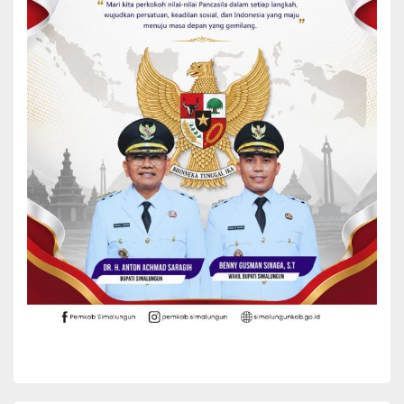
Sementara itu, Sekda Mixnon Andreas Simamora menegaskan
komitmen Pemkab Simalungun untuk terus mempertahankan
predikat UHC. Menurutnya, birokrasi harus berjalan sesuai norma,
prosedur, dan kriteria yang telah ditetapkan.
“Yang harus kita benahi saat ini adalah kesinkronan data yang ada
di BPJS Kesehatan dengan data dari Dinas Kependudukan dan
Catatan Sipil (Capil). Seringkali terjadi ketidaksesuaian data,
misalnya masyarakat sudah pindah domisili namun datanya masih
tercatat di Simalungun,” ujar Mixnon.
Oleh karena itu, ia menekankan pentingnya sinergi dan komunikasi
intens antara Dinas Capil dengan BPJS Kesehatan untuk
memperbarui data kependudukan. Selain perbaikan data,
sosialisasi yang masif juga menjadi kunci agar tidak terjadi
miskomunikasi di tengah masyarakat terkait kepesertaan BPJS
Kesehatan.
“Agar tidak adanya miskomunikasi di masyarakat, kita perlu
adanya sosialisasi atau menyampaikan informasi tentang BPJS