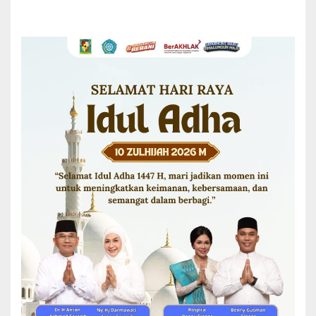
kesehatan ini secara jelas dan tepat,” tegasnya.
Rapat yang berlangsung konstruktif tersebut kemudian dilanjutkan
dengan sesi diskusi dan ditutup oleh Sekretaris Daerah.
Turut hadir mendampingi dalam rapat tersebut antara lain Asisten
Pemerintahan dan Kesra Albert Saragih, Asisten Administrasi
Umum Akmal H Siregar, Staf Ahli Bupati Bidang Pemerintahan dan
Kesejahteraan Rakyat Drs. Mudahalam Purba, Plt Kadis Kesehatan
dr. Debora Evalinch Sigit, Kadis Sosial Osnidar Marpaung, Kepala
BPKPD Simson Sauttua Pardomuan, Kadis Capil Tiarli E. Sinaga,
serta Kepala Cabang BPJS Kesehatan Simalungun Korri Melvaida
Manurung dan perwakilan OPD terkait lainnya.(*)