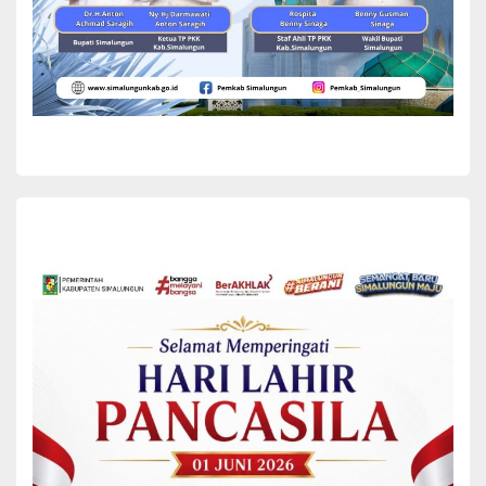
memiliki kewajiban untuk melakukan pengawasan terhadap
optimalisasi program JKN melalui Aparat Pengawasan Intern
Pemerintah (APIP). Selain itu, kepala daerah wajib mendaftarkan
seluruh penduduk di wilayahnya sebagai peserta aktif JKN sesuai
segmen kepesertaan yang berlaku, mengalokasikan anggaran yang
memadai, serta menyusun regulasi pendukung demi kelancaran
program di daerah masing-masing sebagai wujud dukungan
terhadap program prioritas nasional.
Hal ini sejalan dengan Peraturan Presiden (Perpres) No. 12 Tahun
2025 tentang Rencana Pembangunan Jangka Menengah Nasional
(RPJMN) tahun 2025-2029 yang menegaskan komitmen
peningkatan layanan BPJS Kesehatan melalui penguatan JKN dan
pendanaan kesehatan.
“Inspektorat daerah diharapkan melakukan review perencanaan
agar lebih fokus pada pencapaian target program prioritas
nasional di daerah. Selain itu, perlu dibentuk dan diaktifkan forum
komunikasi pemangku kepentingan, serta melakukan pengecekan
data penduduk secara berkala, baik itu data Penerima Bantuan
Iuran (PBI), Pekerja Penerima Upah (PPU) Pemda, maupun PPU
non-Pemda,” jelas Bayu.