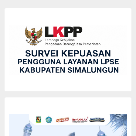
Prosesi apel ditutup dengan momen hangat di mana seluruh
peserta saling bersalaman sebagai bentuk simbol saling
memaafkan dan menyatukan semangat untuk melanjutkan tugas.
Selain para ASN, dalam apel ini juga turut hadir Wakil Bupati
Simalungun, Benny Gusman Sinaga Sekretaris Daerah Mixnon
Andreas Simamora, staf ahli Bupati, para asisten pimpinan
perangkat daerah, serta berbagai unsur pimpinan di lingkungan
Pemkab Simalungun.(*)