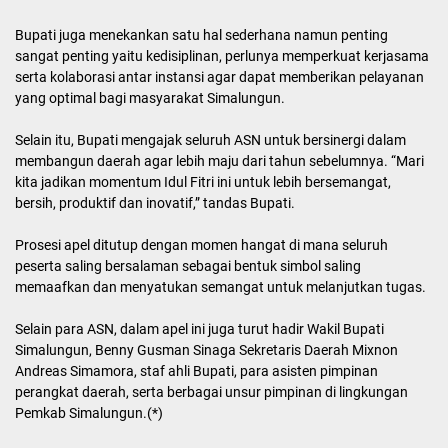
peserta, diikuti dengan ucapan yel-yel khas Simalungun yang
berbunyi “Kompak, Solid, Berjuang”.
Selanjutnya Bupati menyampaikan ucapan selamat hari raya Idul
Fitri 1447 H beserta kalimat minal Aidin walfaizin, sekaligus
memohon maaf lahir dan batin kepada semua hadirin.
Dalam pidatonya tesebut, Bupati menyampaikan pesan motivasi
kepada seluruh peserta bahwa pentingnya meningkatkan kinerja
untuk menyelesaikan berbagai program dan kegiatan yang telah
direncanakan.
Bupati juga menekankan satu hal sederhana namun penting
sangat penting yaitu kedisiplinan, perlunya memperkuat kerjasama
serta kolaborasi antar instansi agar dapat memberikan pelayanan
yang optimal bagi masyarakat Simalungun.
Selain itu, Bupati mengajak seluruh ASN untuk bersinergi dalam
membangun daerah agar lebih maju dari tahun sebelumnya. “Mari
kita jadikan momentum Idul Fitri ini untuk lebih bersemangat,
bersih, produktif dan inovatif,” tandas Bupati.