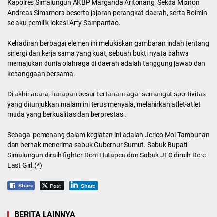
Kapolres Simalungun AKBP Marganda Aritonang, Sekda Mixnon
Andreas Simamora beserta jajaran perangkat daerah, serta Boimin
selaku pemilik lokasi Arty Sampantao.
Kehadiran berbagai elemen ini melukiskan gambaran indah tentang
sinergi dan kerja sama yang kuat, sebuah bukti nyata bahwa
memajukan dunia olahraga di daerah adalah tanggung jawab dan
kebanggaan bersama.
Di akhir acara, harapan besar tertanam agar semangat sportivitas
yang ditunjukkan malam ini terus menyala, melahirkan atlet-atlet
muda yang berkualitas dan berprestasi.
Sebagai pemenang dalam kegiatan ini adalah Jerico Moi Tambunan
dan berhak menerima sabuk Gubernur Sumut. Sabuk Bupati
Simalungun diraih fighter Roni Hutapea dan Sabuk JFC diraih Rere
Last Girl.(*)
Post
Share
Share
BERITA LAINNYA