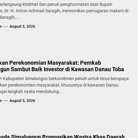
erlangsung khidmat dan penuh penghormatan saat Bupati
n, Dr. H. Anton Achmad Saragih, meresmikan pemugaran makam dr.
aragih,...
n
August 5, 2026
kan Perekonomian Masyarakat: Pemkab
gun Sambut Baik Investor di Kawasan Danau Toba
h Kabupaten Simalungun berkomitmen penuh untuk terus berupaya
kan perekonomian masyarakat, khususnya di kawasan Danau
agai langkah nyata mendukung...
n
August 5, 2026
sda Simalungun Promosikan Wastra Khas Daerah