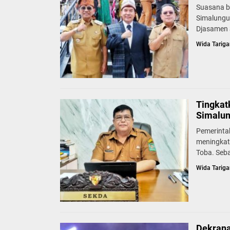
Suasana b
Simalungu
Djasamen S
Wida Tariga
Tingkat
Simalun
Pemerinta
meningkat
Toba. Seb
Wida Tariga
Dekrana