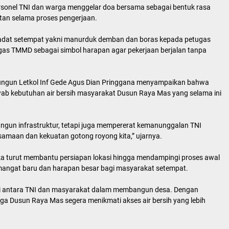
ersonel TNI dan warga menggelar doa bersama sebagai bentuk rasa
tan selama proses pengerjaan.
a adat setempat yakni manurduk demban dan boras kepada petugas
tgas TMMD sebagai simbol harapan agar pekerjaan berjalan tanpa
gun Letkol Inf Gede Agus Dian Pringgana menyampaikan bahwa
b kebutuhan air bersih masyarakat Dusun Raya Mas yang selama ini
gun infrastruktur, tetapi juga mempererat kemanunggalan TNI
samaan dan kekuatan gotong royong kita,” ujarnya.
reka turut membantu persiapan lokasi hingga mendampingi proses awal
ngat baru dan harapan besar bagi masyarakat setempat.
rgi antara TNI dan masyarakat dalam membangun desa. Dengan
ga Dusun Raya Mas segera menikmati akses air bersih yang lebih