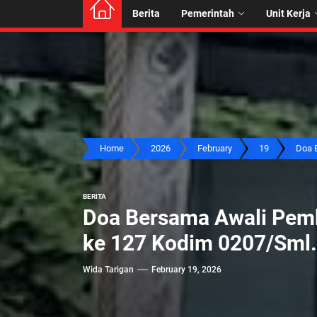
Berita
Pemerintah
Unit Kerja
Home
2026
February
19
Doa B
BERITA
Doa Bersama Awali Pem
ke 127 Kodim 0207/Sml.
Wida Tarigan
February 19, 2026