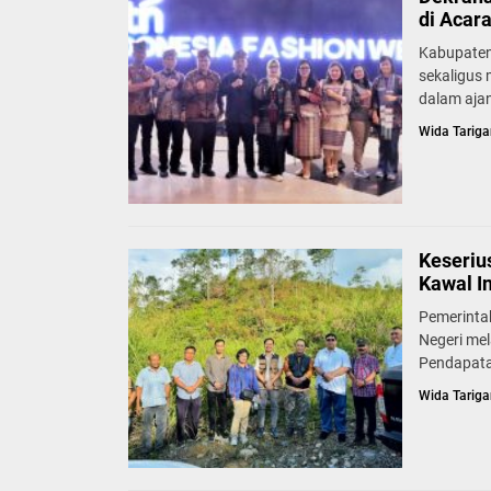
di Acar
Kabupaten
sekaligus
dalam ajan
Wida Tariga
Keseriu
Kawal I
Pemerinta
Negeri mel
Pendapata
Wida Tariga