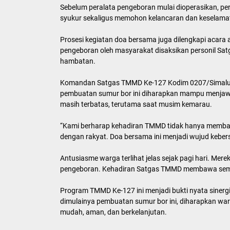
Sebelum peralata pengeboran mulai dioperasikan, p
syukur sekaligus memohon kelancaran dan keselama
Prosesi kegiatan doa bersama juga dilengkapi acar
pengeboran oleh masyarakat disaksikan personil Sa
hambatan.
Komandan Satgas TMMD Ke-127 Kodim 0207/Simalun
pembuatan sumur bor ini diharapkan mampu menjawa
masih terbatas, terutama saat musim kemarau.
“Kami berharap kehadiran TMMD tidak hanya memban
dengan rakyat. Doa bersama ini menjadi wujud keber
Antusiasme warga terlihat jelas sejak pagi hari. Me
pengeboran. Kehadiran Satgas TMMD membawa sema
Program TMMD Ke-127 ini menjadi bukti nyata sine
dimulainya pembuatan sumur bor ini, diharapkan war
mudah, aman, dan berkelanjutan.