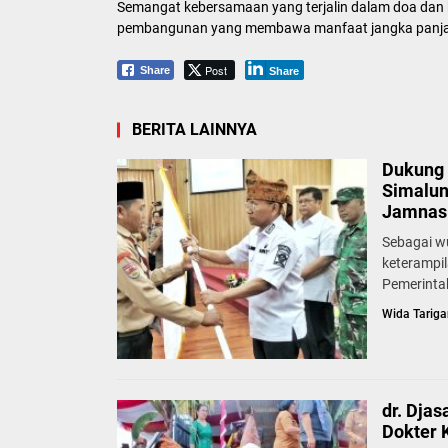
Semangat kebersamaan yang terjalin dalam doa dan ke
pembangunan yang membawa manfaat jangka panjan
Post
Share
Share
BERITA LAINNYA
Dukung 
Simalun
Jamnas 
Sebagai w
keterampi
Pemerinta
Wida Tariga
dr. Dja
Dokter 