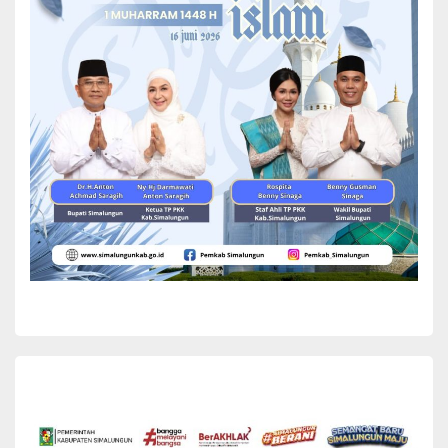
Penghargaan diserahkan oleh perwakilan Dit Binmas Polda Sumut,
yaitu Kasi Korwas Polsus, Kompol Leo Rela Edianto Sembiring
kepada Camat Tapian Dolok, Juraini Purba.
Dalam kesempatan tersebut, Kompol Leo Rela Edianto Sembiring
menyampaikan apresiasi yang setinggi-tingginya kepada seluruh
komponen yang terlibat dalam pengelolaan SATKAMLING Dolok
Maraja.
Kompol Leo menyatakan bahwa keberhasilan ini tidak terlepas dari
partisipasi aktif warga masyarakat yang membuat pos keamanan
lingkungan tersebut dapat berdiri dengan baik dan berfungsi
optimal. Selain penghargaan, Polda Sumut juga memberikan
bantuan berupa jaket, mantel, dan senter kepada Satkamling
Nagori Dolok Maraja.
Kompol Leo juga mengungkapkan rasa bangganya melihat
kekompakan masyarakat Nagori Dolok Maraja yang bekerja sama
sinergis dengan Babinsa dan Babinkantibmas.
Menurutnya, saat ini sudah jarang ditemui masyarakat yang