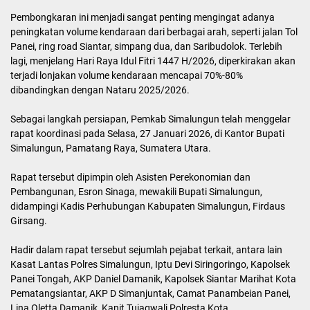
Pembongkaran ini menjadi sangat penting mengingat adanya
peningkatan volume kendaraan dari berbagai arah, seperti jalan Tol
Panei, ring road Siantar, simpang dua, dan Saribudolok. Terlebih
lagi, menjelang Hari Raya Idul Fitri 1447 H/2026, diperkirakan akan
terjadi lonjakan volume kendaraan mencapai 70%-80%
dibandingkan dengan Nataru 2025/2026.
Sebagai langkah persiapan, Pemkab Simalungun telah menggelar
rapat koordinasi pada Selasa, 27 Januari 2026, di Kantor Bupati
Simalungun, Pamatang Raya, Sumatera Utara.
Rapat tersebut dipimpin oleh Asisten Perekonomian dan
Pembangunan, Esron Sinaga, mewakili Bupati Simalungun,
didampingi Kadis Perhubungan Kabupaten Simalungun, Firdaus
Girsang.
Hadir dalam rapat tersebut sejumlah pejabat terkait, antara lain
Kasat Lantas Polres Simalungun, Iptu Devi Siringoringo, Kapolsek
Panei Tongah, AKP Daniel Damanik, Kapolsek Siantar Marihat Kota
Pematangsiantar, AKP D Simanjuntak, Camat Panambeian Panei,
Lina Oletta Damanik, Kanit Tujagwali Polresta Kota