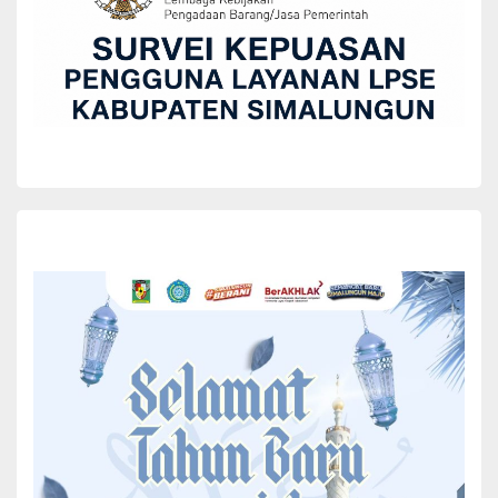
BERITA
SATKAMLING Nagori Dolok Maraja Kabupaten
Simalungun Terima Penghargaan Terbaik 3
Poldasu
Wida Tarigan
February 18, 2026
Satuan Keamanan Lingkungan (Satkamling) Nagori Dolok Maraja
yang berada di Kecamatan Tapian Dolok, Kabupaten Simalungun,
Sumatera Utara, meraih pencapaian membanggakan setelah
menerima penghargaan sebagai terbaik ke-3 dalam lomba
Satkamling yang diselenggarakan oleh Kepolisian Daerah Sumatera
Utara (Poldasu).
Acara penyerahan penghargaan berlangsung dalam Apel
Satkamling yang dirangkaikan Dengan penyerahan hadiah lomba
Satkamling di Nagori Dolok Maraja Kamis, (12/2/2026).
SATKAMLING Nagori Dolok Maraja Kabupaten
Simalungun Terima Penghargaan Terbaik 3 Poldasu