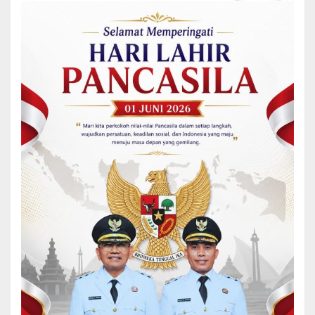
bersedia meluangkan waktu untuk terlibat aktif dalam kegiatan
Satkamling. Prestasi yang diraih diharapkan dapat menjadi
dorongan untuk meningkatkan peran Satkamling sebagai bentuk
pengamanan swakarsa masyarakat, sehingga dapat lebih optimal
mendukung tugas Polri dalam menjaga keamanan dan ketertiban
di wilayah hukum Polsek Serbalawan Polres Simalungun.
Sebagai perwakilan Pemerintah Kabupaten Simalungun, Camat
Tapian Dolok, Juraini Purba juga menyampaikan apresiasi kepada
Polda Sumut yang telah memberikan penghargaan secara
langsung.
Menurut Juraini, penghargaan ini menjadi motivasi bagi
masyarakat Tapian Dolok untuk terus meningkatkan kualitas
Satkamling di tingkat nagori se-Kabupaten Simalungun, yang
memiliki luas wilayah dengan jumlah 386 nagori dan 17 kelurahan.
Selain itu, Juraini juga mengajukan permintaan kepada Polda
Sumut untuk memberikan sosialisasi tentang bahaya
penyalahgunaan narkoba, mengingat masalah ini sangat
berbahaya bagi generasi muda.