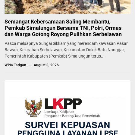
Semangat Kebersamaan Saling Membantu,
Pemkab Simalungun Bersama TNI, Polri, Ormas
dan Warga Gotong Royong Pulihkan Serbelawan
Pasca meluapnya Sungai Sikkam yang merendam kawasan Pasar
Bawah, Kelurahan Serbelawan, Kecamatan Dolok Batu Nanggar,
Pemerintah Kabupaten (Pemkab) Simalungun terus...
Wida Tarigan
August 3, 2026
BERITA
TP PKK Kabupaten Simalungun Apresiasi
Majelis Taklim Al-Ikhlas Nagori Padang Mainu
Wida Tarigan
February 6, 2026