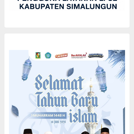
Pengurus Tim Penggerak Pemberdayaan Kesejahteraan Keluarga
(TP PKK) Kabupaten Simalungun menghadiri acara pengajian yang
dilaksanakan oleh Majelis Taklim Al-Ikhlas Nagori Padang Mainu,
Kecamatan Dolok Batu Nanggar, Sumatera Utara, Kamis
(05/02/2026).
TP PKK Kabupaten Simalungun Apresiasi Majelis Taklim
Al-Ikhlas Nagori Padang Mainu
Acara yang dipusatkan di Huta (Dusun) I Purwosari Bawah Nagori
Padang Mainu dirancang sebagai bagian dari penyambutan bulan
suci Ramadhan 1447 H/2026 M, yang diawali dengan lantunan
ayat suci Al-Qur’an.
Selaku ketua panitia, Supriatik menyampaikan apresiasi setinggi-
tingginya kepada kehadiran TP PKK Kabupaten Simalungun. Ia
juga menyampaikan salam kepada Ibu Ketua TP PKK Kabupaten
Simalungun Ny. Darmawati Anton Achmad Saragih dan Bapak
Bupati Simalungun Anton Achmad Saragih, dengan doa agar