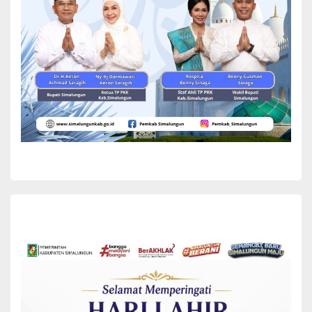
keduanya selalu dalam keadaan sehat walafiat.
Selain itu, Supriatik menjelaskan bahwa Majelis Taklim Al-Ikhlas
merupakan salah satu majelis yang mengikuti program Kemeterian
Agama, memiliki legalitas berupa akte notaris, dan
menyelenggarakan berbagai kegiatan termasuk Peringatan Hari
Besar Islam (PHBI), penyantunan anak yatim, serta kaum duafa
yang bersumber dari kas majelis.
“Alhamdulillah hari ini kita bongkar inilah yang kita laksanakan.
Kegiatan yang awalnya sederhana ternyata alhamdulillah mewah
di hadapan Allah,”ujarnya.
Sementara itu, Pangulu Nagori (Kepala Desa) Padang Mainu
Sucipto mengucapkan selamat datang dan apresiasi kepada TP
PKK Kabupaten Simalungun.
Sucipto menyebutkan bahwa kehadiran ibu-ibu pengurus PKK
merupakan kebanggaan bagi nagori dan diharapkan dapat menjadi
penyemangat bagi Majelis Taklim untuk berkembang lebih baik ke
depannya. Sucipto juga menjelaskan tentang topografi Nagori