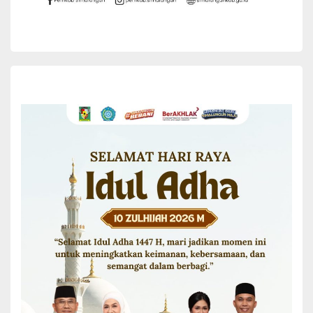
Ustadz Erik, S.Ag, dan diakhiri dengan penyantunan anak yatim dan
kaum duafa, diikuti dengan bersalaman untuk saling memaafkan.
Hadir dalam acara tersebut antara lain Sekretaris PKK Kabupaten
Simalungun Ny. Rica M Iqbal bersama pengurus PKK lainnya,
Camat Dolok Batu Nanggar Siti Aminah Siregar, tokoh agama,
tokoh masyarakat, dan undangan lainnya.(*)