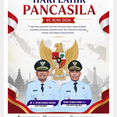
Padang Mainu kepada undangan.
Mewakili pengurus TP PKK Kabupaten Simalungun dan sebagai
Ketua I Bidang Pembinaan Karakter Keluarga, Lurinim Purba
menyampaikan salam dari Ny. Darmawati yang tidak dapat hadir
karena adanya kegiatan lain.
Lurinim mengapresiasi Majelis Taklim Al-Ikhlas yang telah
menyelenggarakan pengajian bersamaan dengan pemberian
santunan, terutama karena majelis tersebut telah memiliki legalitas
dan akte notaris.
Lurinim menambahkan bahwa kegiatan ini juga sesuai dengan
program PKK yaitu Penghayatan Pengalaman Pancasila
khususnya aspek Ketuhanan Yang Maha Esa. Ia berharap melalui
pengajian ini, nilai-nilai kebaikan dan semangat baru dapat
terbangun untuk meningkatkan kualitas ibadah dan akhlak mulia,
serta tetap istiqomah dalam berbuat kebaikan dan membantu
Bupati mewujudkan Simalungun yang maju.
Acara pengajian diisi dengan tausyah yang disampaikan oleh Al-