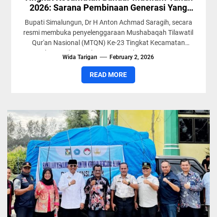
2026: Sarana Pembinaan Generasi Yang
Berakhlak
Bupati Simalungun, Dr H Anton Achmad Saragih, secara
resmi membuka penyelenggaraan Mushabaqah Tilawatil
Qur'an Nasional (MTQN) Ke-23 Tingkat Kecamatan
Bandar Masilam, Kabupaten Simalungun, Sumatera
Wida Tarigan
February 2, 2026
Utara,...
READ MORE