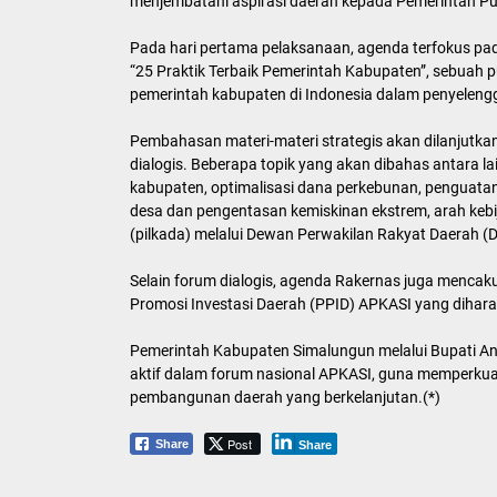
menjembatani aspirasi daerah kepada Pemerintah Pu
Pada hari pertama pelaksanaan, agenda terfokus pa
“25 Praktik Terbaik Pemerintah Kabupaten”, sebuah p
pemerintah kabupaten di Indonesia dalam penyeleng
Pembahasan materi-materi strategis akan dilanjutka
dialogis. Beberapa topik yang akan dibahas antara 
kabupaten, optimalisasi dana perkebunan, penguatan
desa dan pengentasan kemiskinan ekstrem, arah kebi
(pilkada) melalui Dewan Perwakilan Rakyat Daerah (
Selain forum dialogis, agenda Rakernas juga mencak
Promosi Investasi Daerah (PPID) APKASI yang dihara
Pemerintah Kabupaten Simalungun melalui Bupati A
aktif dalam forum nasional APKASI, guna memperkua
pembangunan daerah yang berkelanjutan.(*)
Post
Share
Share