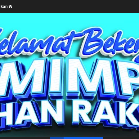
eseriusan Pemkab Simalungun bersama Kemendagri Kawal Investasi C
un