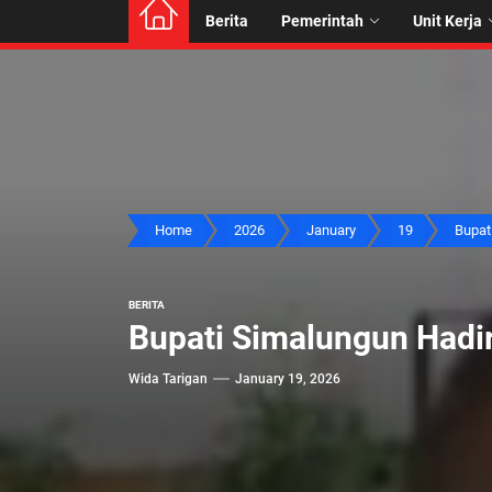
Berita
Pemerintah
Unit Kerja
Home
2026
January
19
Bupati
BERITA
Bupati Simalungun Hadir
Wida Tarigan
January 19, 2026