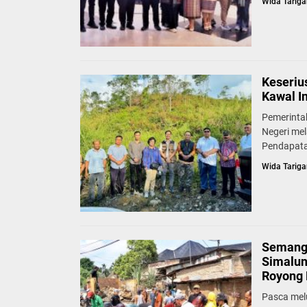
Wida Tariga
Keseriu
Kawal I
Pemerinta
Negeri mel
Pendapata
Wida Tariga
Semang
Simalun
Royong 
Pasca mel