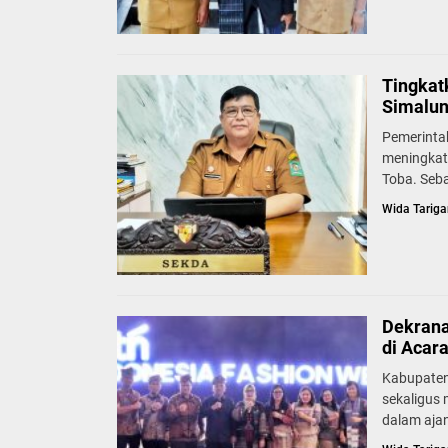
Tingkat
Simalun
Pemerinta
meningkat
Toba. Seb
Wida Tariga
Dekrana
di Acar
Kabupaten
sekaligus
dalam ajan