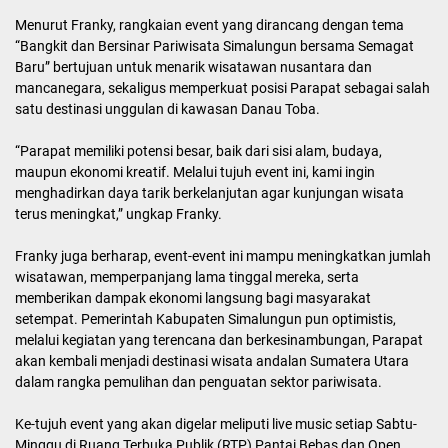
Menurut Franky, rangkaian event yang dirancang dengan tema
“Bangkit dan Bersinar Pariwisata Simalungun bersama Semagat
Baru” bertujuan untuk menarik wisatawan nusantara dan
mancanegara, sekaligus memperkuat posisi Parapat sebagai salah
satu destinasi unggulan di kawasan Danau Toba.
“Parapat memiliki potensi besar, baik dari sisi alam, budaya,
maupun ekonomi kreatif. Melalui tujuh event ini, kami ingin
menghadirkan daya tarik berkelanjutan agar kunjungan wisata
terus meningkat,” ungkap Franky.
Franky juga berharap, event-event ini mampu meningkatkan jumlah
wisatawan, memperpanjang lama tinggal mereka, serta
memberikan dampak ekonomi langsung bagi masyarakat
setempat. Pemerintah Kabupaten Simalungun pun optimistis,
melalui kegiatan yang terencana dan berkesinambungan, Parapat
akan kembali menjadi destinasi wisata andalan Sumatera Utara
dalam rangka pemulihan dan penguatan sektor pariwisata.
Ke-tujuh event yang akan digelar meliputi live music setiap Sabtu-
Minggu di Ruang Terbuka Publik (RTP) Pantai Bebas dan Open