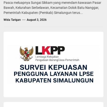
Pasca meluapnya Sungai Sikkam yang merendam kawasan Pasar
Bawah, Kelurahan Serbelawan, Kecamatan Dolok Batu Nanggar,
Pemerintah Kabupaten (Pemkab) Simalungun terus...
Wida Tarigan
August 3, 2026
BERITA
Bupati Simalungun Hadiri Rakernas XVII
Apkasi 2026
Wida Tarigan
January 19, 2026
Bupati Simalungun, Dr H Anton Achmad Saragih, menghadiri acara
Rapat Kerja Nasional (Rakernas) XVII Asosiasi Pemerintah
Kabupaten Seluruh Indonesia (APKASI) yang berlangsung di Aston
Hotel Grand Lotus, Batam, Minggu malam (18/01/2026).