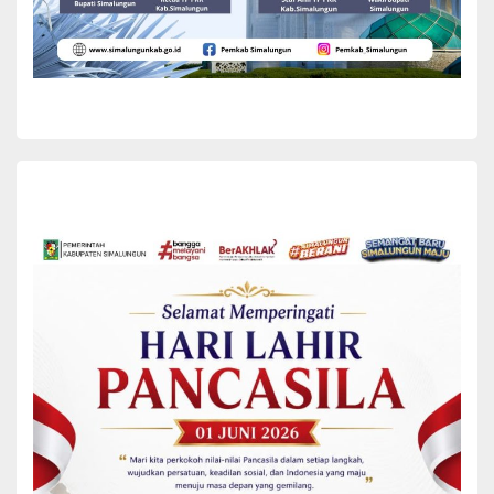
Pembahasan materi-materi strategis akan dilanjutkan pada hari
Senin dan Selasa mendatang, melalui serangkaian forum dialogis.
Beberapa topik yang akan dibahas antara lain penguatan ekonomi
pertanian daerah, pengembangan infrastruktur kabupaten,
optimalisasi dana perkebunan, penguatan manajemen talenta
Aparatur Sipil Negara (ASN), optimalisasi dana desa dan
pengentasan kemiskinan ekstrem, arah kebijakan Program Sekolah
Rakyat, serta isu pemilihan kepala daerah (pilkada) melalui Dewan
Perwakilan Rakyat Daerah (DPRD).
Selain forum dialogis, agenda Rakernas juga mencakup sidang
pleno internal APKASI serta peresmian Gedung Pusat Promosi
Investasi Daerah (PPID) APKASI yang diharapkan akan diresmikan
oleh Menteri Dalam Negeri Republik Indonesia.
Pemerintah Kabupaten Simalungun melalui Bupati Anton Achmad
Saragih menegaskan komitmennya untuk terus berperan aktif
dalam forum nasional APKASI, guna memperkuat sinergi antara
pusat dan daerah serta mendorong percepatan pembangunan
daerah yang berkelanjutan.(*)