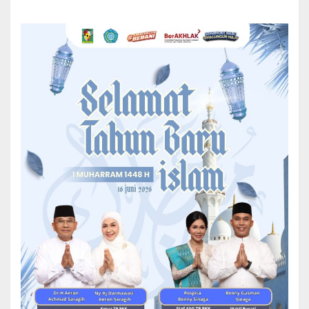
Bupati Simalungun Hadiri Rakernas XVII Apkasi 2026
Acara mengusung tema “Satu Misi, Satu Aksi Mewujudkan Negeri”
dibuka langsung oleh Gubernur Kepulauan Riau, H. Ansar Ahmad,
dan diikuti oleh para Bupati dari seluruh wilayah Indonesia.
Rakernas XVII APKASI direncanakan berjalan hingga tanggal 20
Januari 2026, sebagai forum strategis bagi pemerintah kabupaten
untuk memperkuat kolaborasi antar daerah, meningkatkan peran
APKASI secara keseluruhan, serta menjembatani aspirasi daerah
kepada Pemerintah Pusat.
Pada hari pertama pelaksanaan, agenda terfokus pada acara
pembukaan yang disertai dengan peluncuran buku berjudul “25
Praktik Terbaik Pemerintah Kabupaten”, sebuah publikasi yang
memuat berbagai inovasi dan praktik unggulan dari pemerintah
kabupaten di Indonesia dalam penyelenggaraan pemerintahan dan
pelayanan publik.