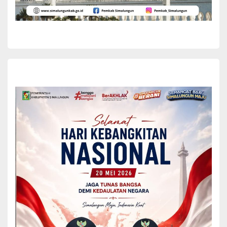
pasar murah, pameran Usaha Mikro Kecil dan Menengah (UMKM),
pelayanan kesehatan gratis, pemberian sembako kepada
masyarakat kurang mampu dan anak stunting, serta penanaman
pohon pada acara pembukaan.
Mixnon juga berharap bahwa nantinya Bupati Simalungun dapat
pergi ke Mabes TNI untuk menerima penghargaan terkait
keberhasilan TMMD, yang juga membantu Pemkab membuka jalan
penghubung antara Nagori Limag dan Nagori Bahapal.
Rapat koordinasi tersebut ditutup dengan sesi diskusi, poto
bersama, dan acara ramah tamah. Hadir dalam rapat juga jajaran
Kodim 0207/SML, Kepala OPD Pemkab Simalungun, Camat Raya,
Pangulu Nagori Limag, Pangulu Nagori Bahapal, dan Babinsa.(*)