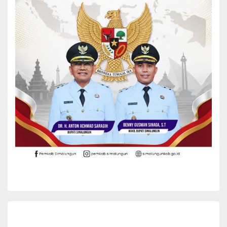
keluarga berencana (KB) dan kesehatan, serta pelayanan
kesehatan posyandu, posbindu, dan Penyelenggaraan Tenaga
Medis (PTM).
Hasil yang diharapkan dari TMMD ini adalah memelihara dan
meningkatkan kemanunggalan TNI dan rakyat, menciptakan
kondisi yang tanggu guna menumbuhkan sinergi antara Kodim dan
Pemda, serta mempercepat akselerasi pembangunan di Kabupaten
Simalungun.
Rangkaian kegiatan direncanakan dimulai dengan upacara
pembukaan pada tanggal 10 Februari 2026 di lapangan Kantor
Bupati Simalungun yang akan dibuka oleh Bupati Simalungun.
Selanjutnya, acara Tim Wasev (Pengawas dan Evaluasi) untuk
program TNI Manunggal Membangun Desa (TMMD) dari pusat
akan dilaksanakan pada minggu ke-3 Februari 2026 di lokasi TMMD
Nagori Limag, dan kegiatan ditutup dengan upacara penutupan
pada tanggal 11 Maret 2026 di lapangan Kantor Bupati
Simalungun.
Dandim 0207/Sml, Letkol Inf Gede Agus Dian Pringgana
menyampaikan bahwa semua kegiatan yang dilaksanakan Kodim