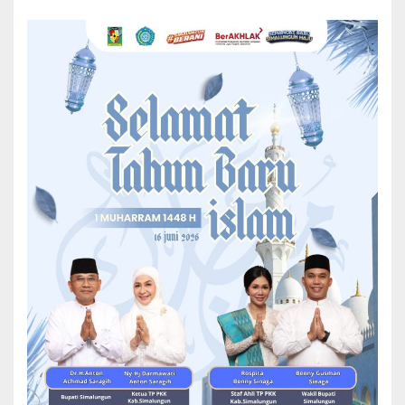
digelar pada Rabu (14/01/2026) di Ruang Puskodal Kodim
0207/SML Makoramil 08/Siantar, Jalan Asahan, Kecamatan
Siantar, Kabupaten Simalungun, Sumatera Utara.
Sinergitas Pemkab Simalungun dan Kodim 0207/Sml,
Akan Laksanakan TMMD Ke-127 Tahun 2026
Tujuan utama rapat ini adalah memberikan gambaran kesiapan
pelaksanaan kepada komandan atas dan instansi terkait,
mendapatkan persetujuan, serta sebagai bahan masukan untuk
kesempurnaan dan kelancaran kegiatan.
Rapat koordinasi tersebut dihadiri oleh Dandim 0207/Sml, Letkol Inf
Gede Agus Dian Pringgana, Sekretaris Daerah Simalungun Mixnon
Andreas Simamora yang mewakili Bupati Simalungun, disertai
sejumlah pimpinan perangkat daerah di lingkungan Pemkab
Simalungun serta jajaran Kodim 0207/Sml.
Dalam kesempatan itu, Pasiter Kodim 0207/Sml, Kapten Inf M. G
Sinaga menjelaskan bahwa TMMD merupakan operasi bhakti yang