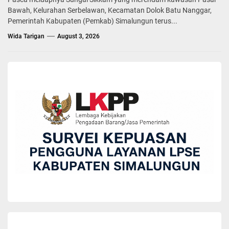
Bawah, Kelurahan Serbelawan, Kecamatan Dolok Batu Nanggar,
Pemerintah Kabupaten (Pemkab) Simalungun terus...
Wida Tarigan
August 3, 2026
BERITA
Sinergitas Pemkab Simalungun dan Kodim
0207/Sml, Akan Laksanakan TMMD Ke-127
Tahun 2026
Wida Tarigan
January 15, 2026
Sebagai wujud kerja sama yang erat antara Pemerintah Kabupaten
(Pemkab) Simalungun dan Kodim 0207/Sml, akan melaksanakan
Kegiatan TNI Manunggal Membangun Desa (TMMD) Ke-127 Tahun
2026 dengan tema “TMMD Satukan Langkah, Membangun Negeri
dari Desa”.
Persiapan awal kegiatan ini dimulai dengan rapat koordinasi yang