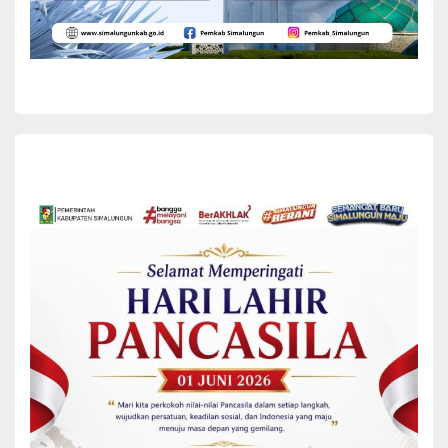
dilaksanakan secara terpadu dan lintas sektoral bersama
kementerian/lembaga pusat, pemda, serta komponen bangsa
lainnya.
Latar belakang pelaksanaan TMMD tahun ini berfokus pada
pembangunan akses jalan baru yang menghubungkan Nagori
Limag dan Nagori Bahapal, yang diharapkan dapat meningkatkan
produksi pertanian secara efisien di Kecamatan Raya serta
memudahkan mobilitas masyarakat.
Adapun Sasaran fisik yang akan dicapai meliputi pembukaan jalan
sepanjang 2.495 meter, pengerjaan parit kiri-kanan jalan,
pengerasan jalan dengan telfort, pembangunan sumur bor 5 titik,
rehabilitasi Rumah Tidak Layak Huni (RTLH) 5 titik, Ketahanan
Pangan (Hanpang) 2 hektar, penanganan stunting 100 orang,
penanaman pohon 2.000 batang, dan pembangunan Mandi Cuci
Kakus (MCK) 1 titik.
Sementara itu, sasaran non-fisik mencakup sosialisasi Wawasan
Kebangsaan (Wasbang), bela negara, hukum, kantor masyarakat
(kantibmas), penyuluhan bahaya narkoba. penyuluhan pertanian,