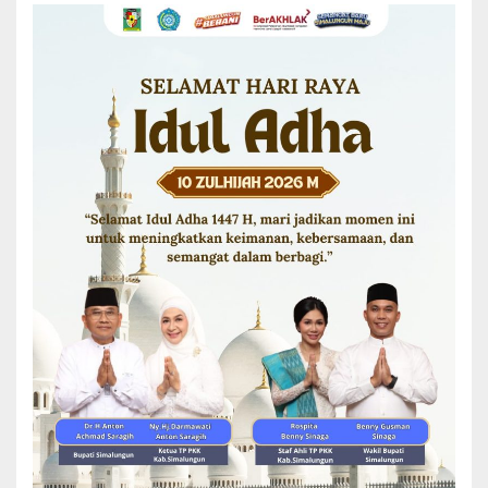
bersama Pemkab Simalungun selalu berjalan dengan kompak.
Dandim menyatakan keyakinan bahwa TMMD Ke-127 ini akan
terlaksana dengan baik dengan bantuan Pemkab Simalungun, dan
berharap kegiatan ini memberikan dampak signifikan kepada
masyarakat serta mengharumkan nama kedua lembaga.
Selain itu Dandim juga mengharapkan agar TMMD ini mendapatkan
penghargaan yang nantinya diterima oleh Bupati Simalungun.
Dandim menjelaskan bahwa pembangunan sumur bor telah selaras
dengan program Kasad “Manunggal Air”, sehingga diharapkan
dapat memberikan manfaat yang baik dan mendapatkan penilaian
langsung dari Kasad.
Sebelumnya, Sekretaris Daerah, Mixnon Andreas Simamora yang
mewakili Bupati Simalungun menyatakan persetujuan bahwa
TMMD harus berhasil dan berdampak positif kepada masyarakat,
meningkatkan perekonomian, dan memudahkan mobilisasi.
Untuk itu, Mixnon meminta seluruh dinas terkait untuk membantu
mempersiapkan segala kebutuhan, termasuk penyelenggaraan