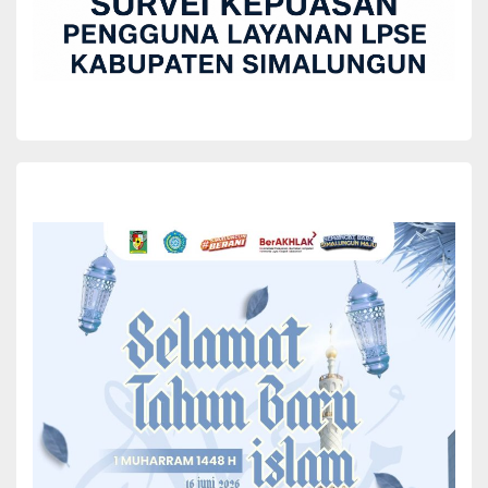
Nagori
Wida Tarigan
December 16, 2025
Masyarakat Nagori Pamatang Simalungun kini memiliki fasilitas
baru yang menjadi pusat pemerintahan. Kantor Pangulu Nagori
yang baru tersebut dibangun dengan anggaran sebesar Rp 200
juta dari dana bagi hasil pajak/retribusi daerah, serta didukung oleh
swadaya masyarakat yang menunjukkan sinergi antara
pemerintah dan warga.
Lokasi kantor yang terletak di Jalan Bunga Raya Nagori Pamatang
Simalungun, Kecamatan Siantar, Kabupaten Simalungun, Sumatera
Utara, menjadi acara peresmian yang digelar pada Jumat
(12/12/2025).
Resmikan Kantor Pangulu Nagori Pamatang Simalungun,
Bupati Komit Bantu Keuangan Nagori
Peresmian Kantor Pangulu ini langsung dilakukan oleh Bupati