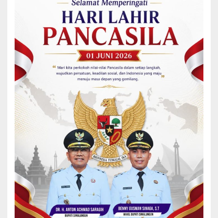
Dalam sambutannya, Bupati Simalungun, Dr H Anton Achmad
Saragih menekankan agar kantor baru ini dapat berperan sebagai
sarana yang bermanfaat bagi masyarakat untuk mengurus
berbagai urusan administrasi dan keperluan lainnya. “Saya sangat
mengapresiasi kinerja pemerintah nagori bersama masyarakat
yang membuat acara ini berjalan lancar,” ujarnya.
Bupati juga menjelaskan bahwa anggaran pembangunan kantor
merupakan bagian dari program Pemkab Simalungun. Tahun 2025,
Pemerintah Kabupaten Simalungun mengalokasikan total Rp 5
milyar untuk membangun 25 unit kantor pangulu nagori di wilayah
Simalungun, dengan masing-masing nagori mendapatkan bantuan
Rp 200 juta dari dana bagi hasil pajak/retribusi daerah.
“Kami tetap berkomitmen untuk memberikan bantuan keuangan
kepada pemerintah nagori,” tegasnya, sekaligus mengajak
masyarakat untuk mendukung program pembangunan melalui
dana desa dan transfer lainnya yang bertujuan meningkatkan
ekonomi lokal.