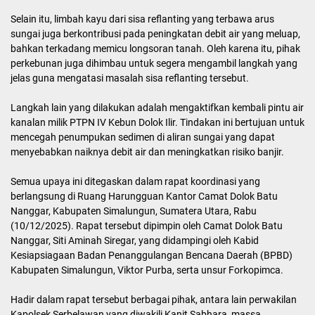
Selain itu, limbah kayu dari sisa reflanting yang terbawa arus
sungai juga berkontribusi pada peningkatan debit air yang meluap,
bahkan terkadang memicu longsoran tanah. Oleh karena itu, pihak
perkebunan juga dihimbau untuk segera mengambil langkah yang
jelas guna mengatasi masalah sisa reflanting tersebut.
Langkah lain yang dilakukan adalah mengaktifkan kembali pintu air
kanalan milik PTPN IV Kebun Dolok Ilir. Tindakan ini bertujuan untuk
mencegah penumpukan sedimen di aliran sungai yang dapat
menyebabkan naiknya debit air dan meningkatkan risiko banjir.
Semua upaya ini ditegaskan dalam rapat koordinasi yang
berlangsung di Ruang Harungguan Kantor Camat Dolok Batu
Nanggar, Kabupaten Simalungun, Sumatera Utara, Rabu
(10/12/2025). Rapat tersebut dipimpin oleh Camat Dolok Batu
Nanggar, Siti Aminah Siregar, yang didampingi oleh Kabid
Kesiapsiagaan Badan Penanggulangan Bencana Daerah (BPBD)
Kabupaten Simalungun, Viktor Purba, serta unsur Forkopimca.
Hadir dalam rapat tersebut berbagai pihak, antara lain perwakilan
Kapolsek Serbelawan yang diwakili Kanit Sabhara, massa,