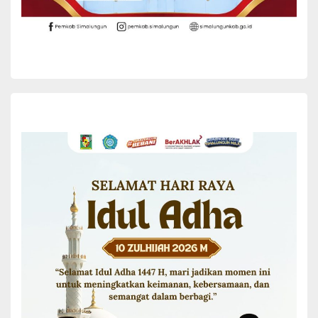
Sebagai penutup, Bupati mengingatkan agar kantor pangulu dijaga
kebersihannya, terutama dalam rangka menyambut Hari Natal dan
Tahun Baru 2026. Ia juga menegaskan kepada pangulu dan
perangkat nagori untuk bekerja dengan hati tulus dan kolaboratif
dalam mewujudkan visi dan misi Kabupaten Simalungun menuju
kemajuan.
Tampak Hadir dalam acara itu antara lain, Camat Siantar, M Iqbal
bersama pangulu dan unsur Forkopimca, tokoh agama dan tokoh
masyarakat serta undangan lainnya.(*)