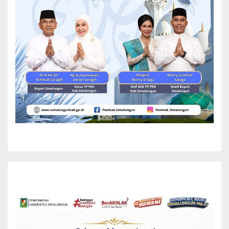
Simalungun, Dr H Anton Achmad Saragih, yang didampingi oleh Plt.
Kepala Dinas Pemberdayaan Masyarakat dan Pemerintahan
Nagori (PMPN) Eliyanto Purba, Pangulu Nagori Pamatang
Simalungun Mangihut Martua Manik, serta unsur Forkopimca
Kecamatan Siantar, ditandai dengan Pengguntingan pita menjadi
titik puncak acara yang dihadiri oleh ratusan warga.
Pada kesempatan tersebut, Pangulu Pamatang Simalungun,
Mangihut Martua Manik menyampaikan bahwa peresmian kantor
juga diisi dengan kegiatan sosial. Sebanyak 50 siswa SD dan SMP
berprestasi dari keluarga kurang mampu menerima bantuan
kelengkapan sekolah, yang dialokasikan dari dana desa. Hal ini
menunjukkan perhatian pemerintah nagori terhadap pembangunan
sumber daya manusia di wilayahnya.
Tokoh masyarakat Nagori Pamatang Simalungun, Kamsul,
menyampaikan bahwa wilayah yang memiliki sekitar 10.600 jiwa
penduduk ini merasa bangga dengan keberadaan kantor baru. Ia
mengapresiasi kerja sama antara Camat Siantar dan Pangulu
nagori dalam menyelaraskan program dengan kebutuhan
masyarakat, bahkan menyebutkan bahwa Nagori Pamatang
Simalungun menjadi “cermin dari Kabupaten Simalungun”.