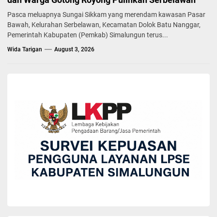
Pasca meluapnya Sungai Sikkam yang merendam kawasan Pasar
Bawah, Kelurahan Serbelawan, Kecamatan Dolok Batu Nanggar,
Pemerintah Kabupaten (Pemkab) Simalungun terus...
Wida Tarigan
August 3, 2026
BERITA
Dalam Rangka Perlindungan Saksi dan Korban
Tindak Pidana: Pemkab Simalungun
Tandatangani Nota Kesepakatan Bersama
dengan LPSK
Wida Tarigan
December 10, 2025
Pemerintah Kabupaten Simalungun melalui Dinas Pemberdayaan
Perempuan dan Perlindungan Anak (DPPPA) telah melakukan
penandatanganan Nota Kesepakatan Bersama mengenai
sinergisitas tugas dan fungsi di bidang perlindungan saksi dan
korban tindak pidana dengan Lembaga Perlindungan Saksi dan