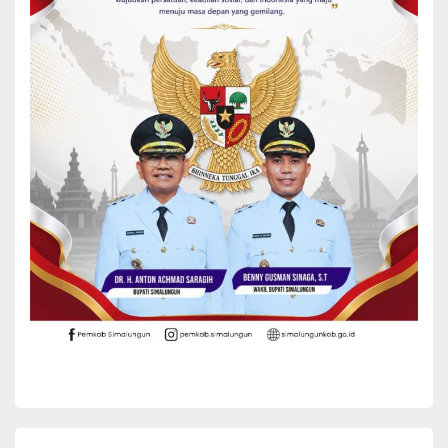
Simalungun menegaskan komitmennya untuk memperkuat
perlindungan bagi masyarakat dan memastikan pemenuhan hak
saksi serta korban terlaksana secara optimal.
Kerja sama ini diharapkan menjadi langkah nyata dalam
mewujudkan penyelenggaraan perlindungan yang lebih responsif,
kolaboratif, dan berorientasi pada pemulihan.(*)