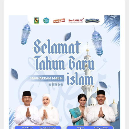
Korban Republik Indonesia (LPSK RI). Kegiatan penandatanganan
yang penuh makna ini berlangsung di Kantor Pusat LPSK, Jakarta,
Rabu lalu, (3/12/2025).
Dalam Rangka Perlindungan Saksi dan Korban Tindak
Pidana: Pemkab Simalungun Tandatangani Nota
Kesepakatan Bersama dengan LPSK
Nota Kesepakatan tersebut ditandatangani atas nama Bupati
Simalungun, Dr. H. Anton Achmad Saragih, yang diwakili dalam
penyerahannya oleh Kepala Dinas DPPPA, Sri Wahyuni, SP., M.Si.
Penandatanganan ini menjadi landasan penting yang memperkuat
peran dan tanggung jawab pemerintah daerah bersama LPSK
dalam menghadirkan sistem perlindungan yang lebih komprehensif
bagi saksi dan korban tindak pidana di wilayah Kabupaten
Simalungun.
Melalui kesepakatan yang dibuat, Pemkab Simalungun dan LPSK RI
berkomitmen untuk meningkatkan efektivitas pelaksanaan tugas
melalui berbagai upaya. Antara lain, integrasi peran, koordinasi