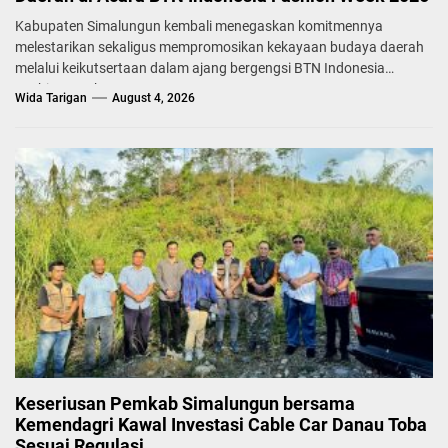
Kabupaten Simalungun kembali menegaskan komitmennya
melestarikan sekaligus mempromosikan kekayaan budaya daerah
melalui keikutsertaan dalam ajang bergengsi BTN Indonesia
Fashion Week...
Wida Tarigan
August 4, 2026
Keseriusan Pemkab Simalungun bersama
Kemendagri Kawal Investasi Cable Car Danau Toba
Sesuai Regulasi