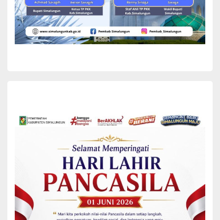
lintas sektor, penyediaan sarana dan prasarana perlindungan, serta
penguatan layanan rehabilitasi medis, psikologis, dan psikososial.
Kolaborasi ini juga mencakup fasilitasi kompensasi dan restitusi,
pemanfaatan program dukungan pemerintah yang ada, serta
penyelenggaraan sosialisasi untuk peningkatan kapasitas sumber
daya manusia yang terkait dengan perlindungan saksi dan korban.
Ruang lingkup kerja sama yang disepakati mencerminkan upaya
bersama dalam membangun mekanisme layanan yang terpadu,
terarah, dan berkesinambungan. Tujuan utamanya adalah agar
setiap saksi dan korban tindak pidana dapat memperoleh layanan
yang layak, aman, dan bermartabat sesuai dengan ketentuan
peraturan perundang-undangan yang berlaku.
Pertemuan penandatanganan ini turut dihadiri oleh jajaran pejabat
LPSK, antara lain Wakil Ketua LPSK, Sri Suparyati; Kepala Biro
Penelaahan Permohonan, Dr. Muhammad Ramdan; dan Ketua Tim
Kerjasama, Achmad Soleh.
Melalui penandatanganan Nota Kesepakatan Bersama ini, Pemkab