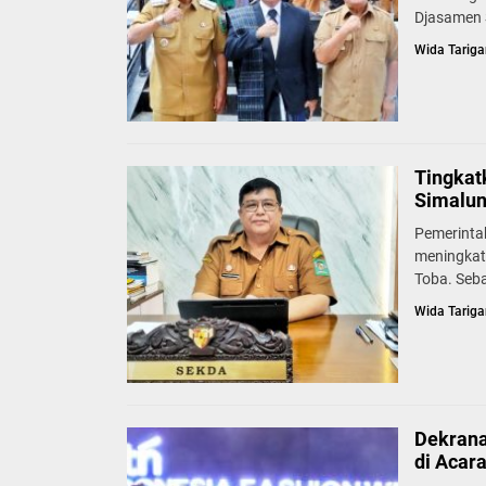
Djasamen S
Wida Tariga
Tingkat
Simalun
Pemerinta
meningkat
Toba. Seb
Wida Tariga
Dekrana
di Acar