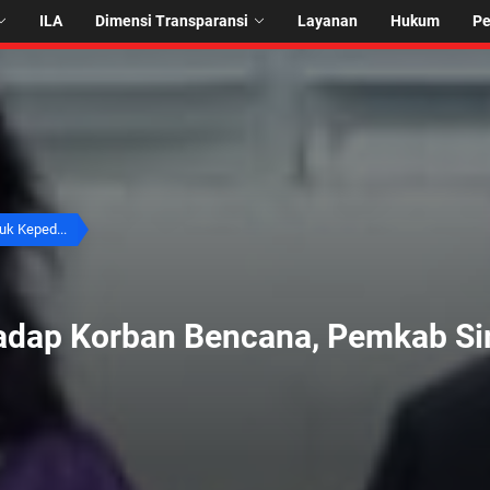
ILA
Dimensi Transparansi
Layanan
Hukum
P
uk Keped...
adap Korban Bencana, Pemkab S