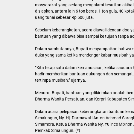
masyarakat yang sedang mengalami kesulitan akiba
disiapkan, antara lain 6 ton beras, 1 ton gula, 40 kot
uang tunai sebesar Rp 500 juta.
Sebelum keberangkatan, acara diawali dengan doa y
bantuan yang dibawa bisa sampai ke tujuan tanpa 
Dalam sambutannya, Bupati menyampaikan bahwa se
duka yang sama ketika mendengar kabar musibah y
“Kita tetap satu dalam kemanusiaan, ketika saudara 
hadir memberikan bantuan dukungan dan semangat. 
tertimpa musibah,” ujarnya.
Menurut Bupati, bantuan yang dikirimkan adalah be
Dharma Wanita Persatuan, dan Korpri Kabupaten Si
Dalam acara pelepasan keberangkatan bantuan kema
Simalungun, Ny. Hj. Darmawati Anton Achmad Saragi
Simamora, Ketua Dharma Wanita Ny. Yulince Mixnon 
Pemkab Simalungun. (*)