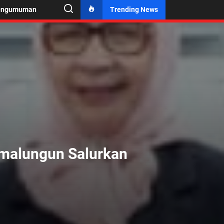
engumuman
Trending News
imalungun Salurkan