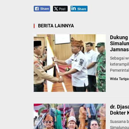
Post
Share
Share
BERITA LAINNYA
Dukung 
Simalun
Jamnas 
Sebagai w
keterampi
Pemerinta
Wida Tariga
dr. Dja
Dokter 
Suasana b
Simalungu