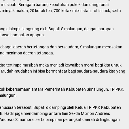
t musibah. Beragam barang kebutuhan pokok dan uang tunai
ak minyak makan, 20 kotak teh, 700 kotak mie instan, roti snack, serta
ang dipimpin langsung oleh Bupati Simalungun, dengan harapan
adanya hambatan apapun.
bagai daerah bertetangga dan bersaudara, Simalungun merasakan
ang menimpa daerah tetangga.
kita tertimpa musibah maka menjadi kewajiban moral bagi kita untuk
Mudah-mudahan ini bisa bermanfaat bagi saudara-saudara kita yang
ntuk kebersamaan antara Pemerintah Kabupaten Simalungun, TP PKK,
malungun.
nusiaan tersebut, Bupati didampingi oleh Ketua TP PKK Kabupaten
h. Hadir juga mendampingi antara lain Sekda Mixnon Andreas
Andreas Simamora, serta pimpinan perangkat daerah di lingkungan