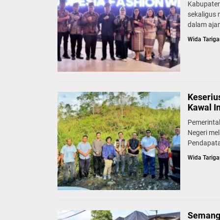
Kabupaten
sekaligus
dalam ajan
Wida Tariga
Keseriu
Kawal I
Pemerinta
Negeri mel
Pendapata
Wida Tariga
Semang