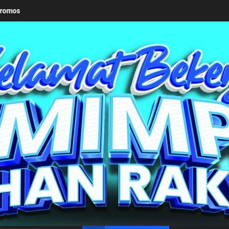
seriusan Pemkab Simalungun bersama Kemendagri Kawal Investasi Ca
un