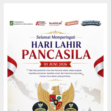
Mereka adalah calon pemimpin masa depan yang akan
menentukan arah bangsa. Oleh karena itu, pendidikan dan
pengasuhan yang baik adalah tanggung jawab bersama.
“Pengasuhan bukan hanya tentang memenuhi kebutuhan dasar
anak, seperti makanan, pakaian, dan tempat tinggal. Aspek kasih
sayang dan perhatian juga sangat penting,” ujar Darmawati.
Menurut Ny. Hj. Darmawati Anton Achmad Saragih, kasih sayang
yang tulus akan membentuk karakter anak menjadi pribadi yang
penuh empati dan perhatian. Pendidikan yang berkualitas akan
membuka pintu masa depan yang cerah dan mengembangkan
potensi anak-anak.
Selain itu, pendidikan moral dan spiritual juga tidak boleh diabaikan.
Nilai-nilai keagamaan dan moral yang kuat akan menjadi landasan
bagi anak-anak dalam menjalani kehidupan yang benar dan baik.
Di akhir sambutannya, Ny. Hj. Darmawati Anton Achmad Saragih
mengingatkan para orang tua dan guru untuk memberikan ruang
bagi anak-anak dalam mengembangkan potensi yang mereka