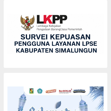
BERITA
Bunda PAUD Simalungun Kunjungi TK
Nanwori: Pendidikan dan Pengasuhan Yang
Baik adalah Tanggung Jawab Bersama
Wida Tarigan
November 2, 2025
Suasana hangat menyambut kedatangan Bunda PAUD Kabupaten
Simalungun, Ny. Hj. Darmawati Anton Achmad Saragih, beserta
rombongan di TK Nanwori Nagori Sait Buttu Saribu, Sumatera
Utara, Rabu (29/10/2025).
Bunda PAUD Simalungun Kunjungi TK Nanwori:
Pendidikan dan Pengasuhan Yang Baik adalah Tanggung
Jawab Bersama