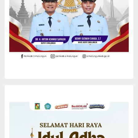
miliki. Dukungan penuh akan membantu mereka tumbuh menjadi
individu yang kreatif dan inovatif.
Dalam kesempatan tersebut, Bunda PAUD Kabupaten Simalungun
menyerahkan bantuan dari DWP Prov. Sumut dan Dinas Sosial
Simalungun kepada anak-anak stunting. Setelah itu, rombongan
melanjutkan perjalanan ke TK Kencana Mekar Nagori Bah Butong
Kecamatan Sidamanik.
Camat Sidamanik, Juliana Pinanlanpir, menyatakan
kebanggaannya atas perkembangan Pendidikan Anak Usia Dini
(PAUD) di wilayahnya. Kecamatan Sidamanik memiliki 16 lembaga
PAUD dan TK dengan total 56 pendidik serta 536 peserta didik.
Khusus di TK Kencana Mekar, terdapat 47 peserta didik.
Sebagai Bunda PAUD Kecamatan Sidamanik, Juliana aktif
melakukan pembinaan dan pendampingan rutin lembaga PAUD,
bekerja sama dengan Korwil dan Dinas Pendidikan. Selain itu,
dilakukan sosialisasi gerakan transisi PAUD ke SD yang
menyenangkan serta peningkatan kapasitas pendidik melalui
pelatihan.(*)