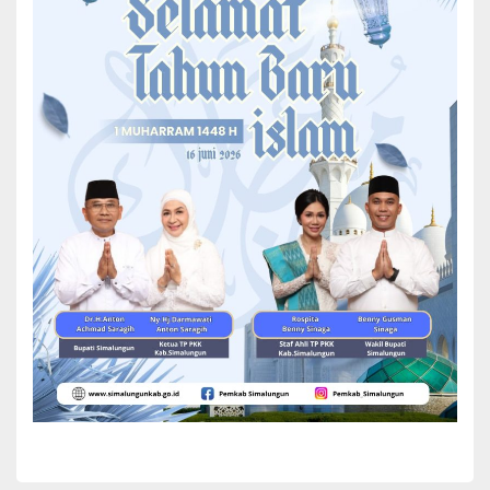
Kunjungan ini menjadi sorotan utama dalam upaya meningkatkan
kualitas pendidikan anak usia dini (PAUD) di Kabupaten
Simalungun.
Didampingi oleh Kadis Sosial, Osnidar Marpaung, Staf Ahli PKK, Ny.
Rospita Benny Gusman Sinaga, dan para pengurus lainnya, Ny. Hj.
Darmawati Anton Achmad Saragih disambut oleh Camat
Pamatang Sidamanik, Manganjur Lumbangaol, Bunda PAUD
Kecamatan Pamatang Sidamanik, Ny. Mesrawati Manganjur
Lumbangaol, serta para Bunda PAUD Nagori/Kelurahan dan guru
PAUD.
Dalam sambutannya, Bunda PAUD Kecamatan Pamatang
Sidamanik, Ny. Mesrawati Manganjur Lumbangaol, menyampaikan
rasa syukur dan terima kasih atas kunjungan ini. Mesrawati
berharap kunjungan ini dapat memotivasi para bunda dan guru
PAUD untuk terus meningkatkan kompetensi dalam memajukan
PAUD di Kecamatan Pamatang Sidamanik.
Bunda PAUD Kabupaten Simalungun, Ny. Hj. Darmawati Anton
Achmad Saragih, dalam arahannya menyampaikan bahwa anak-
anak adalah amanah dan anugerah dari Tuhan Yang Maha Esa.