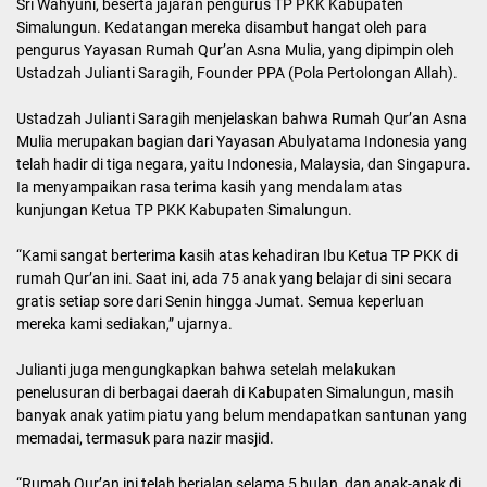
Sri Wahyuni, beserta jajaran pengurus TP PKK Kabupaten
Simalungun. Kedatangan mereka disambut hangat oleh para
pengurus Yayasan Rumah Qur’an Asna Mulia, yang dipimpin oleh
Ustadzah Julianti Saragih, Founder PPA (Pola Pertolongan Allah).
Ustadzah Julianti Saragih menjelaskan bahwa Rumah Qur’an Asna
Mulia merupakan bagian dari Yayasan Abulyatama Indonesia yang
telah hadir di tiga negara, yaitu Indonesia, Malaysia, dan Singapura.
Ia menyampaikan rasa terima kasih yang mendalam atas
kunjungan Ketua TP PKK Kabupaten Simalungun.
“Kami sangat berterima kasih atas kehadiran Ibu Ketua TP PKK di
rumah Qur’an ini. Saat ini, ada 75 anak yang belajar di sini secara
gratis setiap sore dari Senin hingga Jumat. Semua keperluan
mereka kami sediakan,” ujarnya.
Julianti juga mengungkapkan bahwa setelah melakukan
penelusuran di berbagai daerah di Kabupaten Simalungun, masih
banyak anak yatim piatu yang belum mendapatkan santunan yang
memadai, termasuk para nazir masjid.
“Rumah Qur’an ini telah berjalan selama 5 bulan, dan anak-anak di