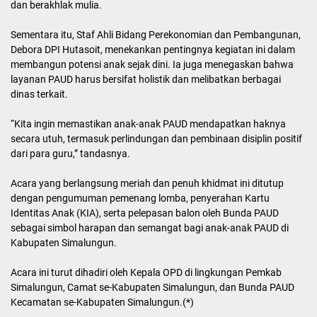
kependudukan dan terlindungi dari kekerasan. Pencegahan
dilakukan melalui komunikasi dua arah antara guru dan orang tua,”
ujar Janulingga.
Lomba ini mempertandingkan empat kategori, yaitu lomba
mewarnai, fashion show, lomba memakai seragam sekolah untuk
anak PAUD/TK, dan lomba senam untuk guru PAUD.
Dalam kesempatan itu, Ketua TP PKK Simalungun, Ny. Hj.
Darmawati Anton Achmad Saragih, yang juga menjabat sebagai
Bunda PAUD Simalungun, menyampaikan bahwa kegiatan ini
menjadi wadah bagi siswa dan guru untuk menyalurkan minat dan
bakat secara kreatif dan inovatif.
“Kami berharap kegiatan ini memicu semangat dan rasa percaya
diri yang positif. Menang atau kalah adalah bagian dari proses
belajar. Semua anak yang ikut lomba adalah yang terbaik,”
ungkapnya.
Darmawati juga mengapresiasi kerja keras para guru PAUD dalam
mendidik dan melatih anak-anak, serta mengajak orang tua untuk
terus menjalin kerja sama demi menciptakan generasi yang cerdas