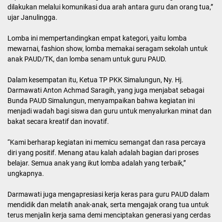
Integratif” ini dihadiri oleh Staf Ahli Bupati Bidang Perekonomian
dan Pembangunan, Debora DPI Hutasoit, yang mewakili Bupati
Simalungun, bersama Ketua TP PKK, Ny. Hj. Darmawati Anton
Achmad Saragih, Staf Ahli PKK, Ny. Yulince Mixnon Andreas
Simamora, serta jajaran pengurus PKK dan Dharma Wanita
Persatuan (DWP) Simalungun.
Penyelenggaraan lomba ini merupakan hasil kolaborasi antara
Dinas Pendidikan dengan berbagai pemangku kepentingan,
termasuk Dinas Kesehatan, Dinas Kependudukan dan Pencatatan
Sipil, serta Dinas Pemberdayaan Perempuan dan Perlindungan
Anak. Sinergi ini menunjukkan komitmen Pemkab Simalungun
dalam memberikan layanan PAUD yang komprehensif.
Sekretaris Dinas Pendidikan, Janulingga Damanik, mewakili Plt
Dinas Pendidikan menjelaskan bahwa pendekatan PAUD Holistik
Integratif bertujuan untuk memberikan layanan menyeluruh kepada
anak usia dini, mencakup pendidikan, kesehatan, gizi, pengasuhan,
dan perlindungan anak melalui sinergi lintas sektor.
“Kita pastikan anak-anak PAUD di Simalungun memiliki dokumen