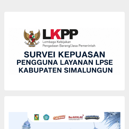
dan berakhlak mulia.
Sementara itu, Staf Ahli Bidang Perekonomian dan Pembangunan,
Debora DPI Hutasoit, menekankan pentingnya kegiatan ini dalam
membangun potensi anak sejak dini. Ia juga menegaskan bahwa
layanan PAUD harus bersifat holistik dan melibatkan berbagai
dinas terkait.
“Kita ingin memastikan anak-anak PAUD mendapatkan haknya
secara utuh, termasuk perlindungan dan pembinaan disiplin positif
dari para guru,” tandasnya.
Acara yang berlangsung meriah dan penuh khidmat ini ditutup
dengan pengumuman pemenang lomba, penyerahan Kartu
Identitas Anak (KIA), serta pelepasan balon oleh Bunda PAUD
sebagai simbol harapan dan semangat bagi anak-anak PAUD di
Kabupaten Simalungun.
Acara ini turut dihadiri oleh Kepala OPD di lingkungan Pemkab
Simalungun, Camat se-Kabupaten Simalungun, dan Bunda PAUD
Kecamatan se-Kabupaten Simalungun.(*)