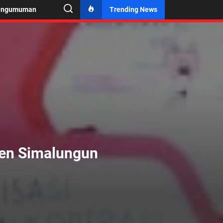
engumuman
Trending News
en Simalungun