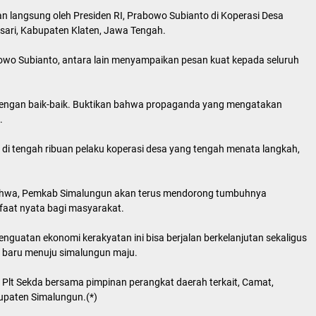
an langsung oleh Presiden RI, Prabowo Subianto di Koperasi Desa
ari, Kabupaten Klaten, Jawa Tengah.
bowo Subianto, antara lain menyampaikan pesan kuat kepada seluruh
dengan baik-baik. Buktikan bahwa propaganda yang mengatakan
.
di tengah ribuan pelaku koperasi desa yang tengah menata langkah,
ahwa, Pemkab Simalungun akan terus mendorong tumbuhnya
nfaat nyata bagi masyarakat.
enguatan ekonomi kerakyatan ini bisa berjalan berkelanjutan sekaligus
 baru menuju simalungun maju.
, Plt Sekda bersama pimpinan perangkat daerah terkait, Camat,
upaten Simalungun.(*)