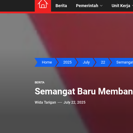
Berita
Pemerintah
Unit Kerja
Home
2025
July
22
Semangat 
BERITA
Semangat Baru Membang
Wida Tarigan
July 22, 2025