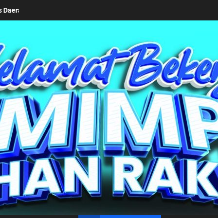
imalungun bersama Kemendagri Kawal Investasi Cable Car Danau Tob
un