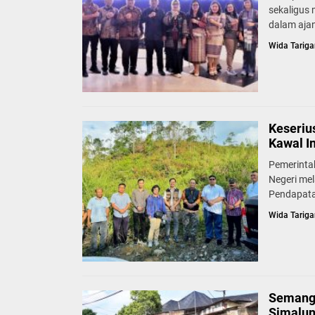
sekaligus
dalam ajan
Wida Tariga
Keseriu
Kawal I
Pemerinta
Negeri mel
Pendapata
Wida Tariga
Semang
Simalun