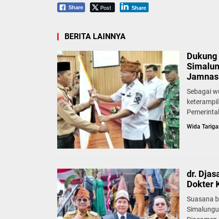
Post
Share
Share
BERITA LAINNYA
Dukung 
Simalun
Jamnas 
Sebagai w
keterampi
Pemerinta
Wida Tariga
dr. Dja
Dokter 
Suasana b
Simalungu