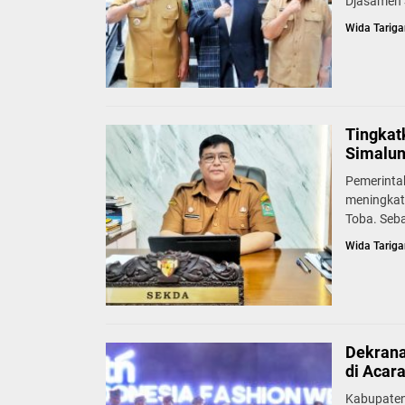
Djasamen S
Wida Tariga
Tingkat
Simalun
Pemerinta
meningkat
Toba. Seb
Wida Tariga
Dekrana
di Acar
Kabupaten