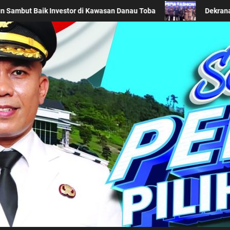
 Promosikan Wastra Khas Daerah di Acara BTN Indonesia Fashion W
Kabupaten Simalung