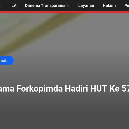
ILA
Dimensi Transparansi
Layanan
Hukum
P
mal...
ama Forkopimda Hadiri HUT Ke 5