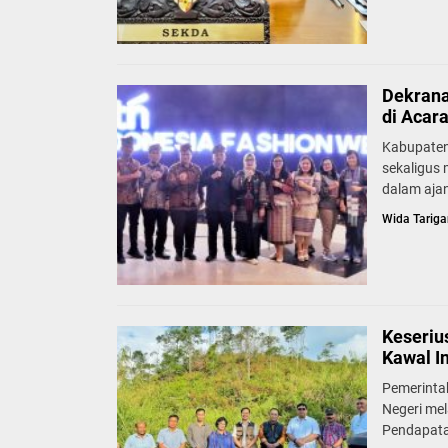
Dekrana
di Acar
Kabupaten
sekaligus
dalam ajan
Wida Tariga
Keseriu
Kawal I
Pemerinta
Negeri mel
Pendapata