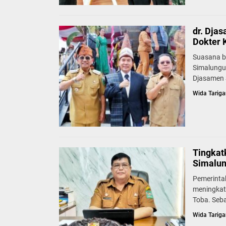
dr. Dja
Dokter 
Suasana b
Simalungu
Djasamen S
Wida Tariga
Tingkat
Simalun
Pemerinta
meningkat
Toba. Seb
Wida Tariga