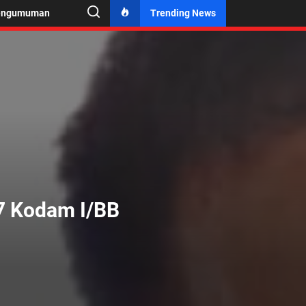
engumuman
Trending News
7 Kodam I/BB