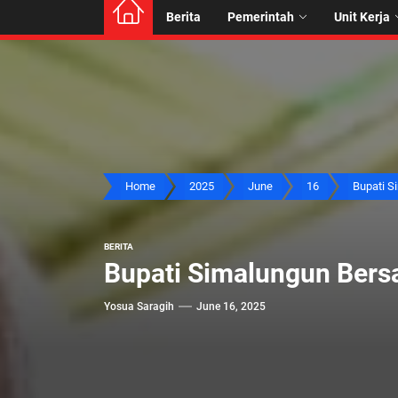
Berita
Pemerintah
Unit Kerja
Home
2025
June
16
Bupati Si
BERITA
Bupati Simalungun Bers
Yosua Saragih
June 16, 2025