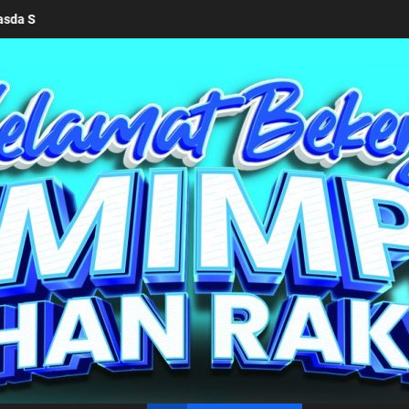
eek 2026
Keseriusan Pemkab Simalungun bersama Kemend
un