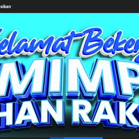
emkab Simalungun bersama Kemendagri Kawal Investasi Cable Car Da
un