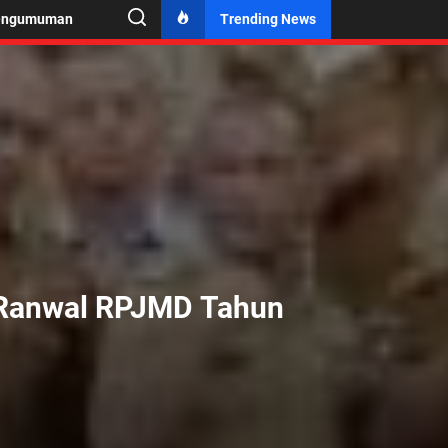
engumuman
Trending News
k Ranwal RPJMD Tahun