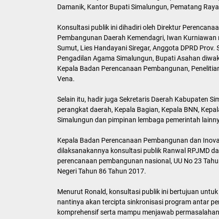
Damanik, Kantor Bupati Simalungun, Pematang Raya,
Konsultasi publik ini dihadiri oleh Direktur Perenca
Pembangunan Daerah Kemendagri, Iwan Kurniawan mel
Sumut, Lies Handayani Siregar, Anggota DPRD Prov. 
Pengadilan Agama Simalungun, Bupati Asahan diwakil
Kepala Badan Perencanaan Pembangunan, Penelitian 
Vena.
Selain itu, hadir juga Sekretaris Daerah Kabupaten Si
perangkat daerah, Kepala Bagian, Kepala BNN, Kepa
Simalungun dan pimpinan lembaga pemerintah lainny
Kepala Badan Perencanaan Pembangunan dan Inovasi
dilaksanakannya konsultasi publik Ranwal RPJMD d
perencanaan pembangunan nasional, UU No 23 Tahu
Negeri Tahun 86 Tahun 2017.
Menurut Ronald, konsultasi publik ini bertujuan unt
nantinya akan tercipta sinkronisasi program antar p
komprehensif serta mampu menjawab permasalahan y