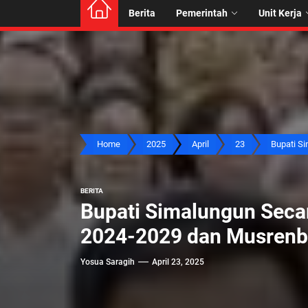
Berita
Pemerintah
Unit Kerja
Home
2025
April
23
Bupati Sim
BERITA
Bupati Simalungun Seca
2024-2029 dan Musren
Yosua Saragih
April 23, 2025