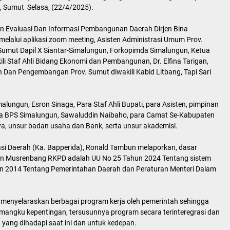
 Sumut Selasa, (22/4/2025).
naan Evaluasi Dan Informasi Pembangunan Daerah Dirjen Bina
alui aplikasi zoom meeting, Asisten Administrasi Umum Prov.
Sumut Dapil X Siantar-Simalungun, Forkopimda Simalungun, Ketua
i Staf Ahli Bidang Ekonomi dan Pembangunan, Dr. Elfina Tarigan,
Dan Pengembangan Prov. Sumut diwakili Kabid Litbang, Tapi Sari
malungun, Esron Sinaga, Para Staf Ahli Bupati, para Asisten, pimpinan
la BPS Simalungun, Sawaluddin Naibaho, para Camat Se-Kabupaten
a, unsur badan usaha dan Bank, serta unsur akademisi.
 Daerah (Ka. Bapperida), Ronald Tambun melaporkan, dasar
an Musrenbang RKPD adalah UU No 25 Tahun 2024 Tentang sistem
n 2014 Tentang Pemerintahan Daerah dan Peraturan Menteri Dalam
uk menyelaraskan berbagai program kerja oleh pemerintah sehingga
emangku kepentingan, tersusunnya program secara terinteregrasi dan
ang dihadapi saat ini dan untuk kedepan.