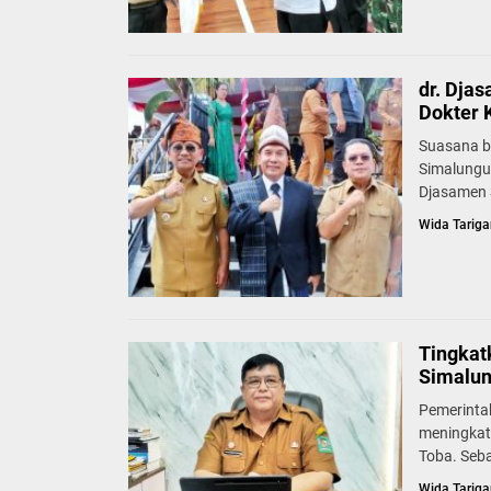
dr. Dja
Dokter 
Suasana b
Simalungu
Djasamen S
Wida Tariga
Tingkat
Simalun
Pemerinta
meningkat
Toba. Seb
Wida Tariga