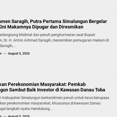
samen Saragih, Putra Pertama Simalungun Bergelar
Kini Makamnya Dipugar dan Diresmikan
erlangsung khidmat dan penuh penghormatan saat Bupati
n, Dr. H. Anton Achmad Saragih, meresmikan pemugaran makam dr.
aragih,...
n
August 5, 2026
kan Perekonomian Masyarakat: Pemkab
gun Sambut Baik Investor di Kawasan Danau Toba
h Kabupaten Simalungun berkomitmen penuh untuk terus berupaya
kan perekonomian masyarakat, khususnya di kawasan Danau
agai langkah nyata mendukung...
n
August 5, 2026