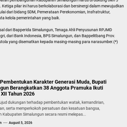
patan pembangunan Kabupaten Simalungun harus di dukung oleh 3
 Ketiga pilar ini harus berkolaborasi dan bersinergi dalam mewujudkan
i dari bidang SDM, Pemerataan Perekonomian, Insfratruktur,
a kelola pemerintahan yang baik.
rasal dari Bapperida Simalungun, Tenaga Ahli Penyusunan RPJMD
i, dari Bank Indonesia, BPS Simalungun, dan Bappelitbang Prov.
stola yang disematkan kepada masing-masing para narasumber.(*)
Pembentukan Karakter Generasi Muda, Bupati
gun Berangkatkan 38 Anggota Pramuka Ikuti
XII Tahun 2026
ujud dukungan terhadap pembentukan watak, kemandirian,
lan, serta memperkokoh persatuan dan kesatuan bangsa,
h Kabupaten Simalungun secara resmi melepas...
n
August 5, 2026