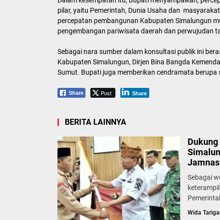
Dalam kesempatan itu, Bupati menyampaikan, perce
pilar, yaitu Pemerintah, Dunia Usaha dan masyarakat.
percepatan pembangunan Kabupaten Simalungun mula
pengembangan pariwisata daerah dan perwujudan tat
Sebagai nara sumber dalam konsultasi publik ini be
Kabupaten Simalungun, Dirjen Bina Bangda Kemendagr
Sumut. Bupati juga memberikan cendramata berupa 
Post
Share
Share
BERITA LAINNYA
Dukung 
Simalun
Jamnas 
Sebagai w
keterampi
Pemerinta
Wida Tariga