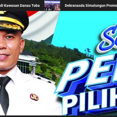
 Acara BTN Indonesia Fashion Week 2026
Keseriusan P
Kabupaten Simalung