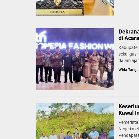
Dekrana
di Acar
Kabupaten
sekaligus
dalam ajan
Wida Tariga
Keseriu
Kawal I
Pemerinta
Negeri mel
Pendapata