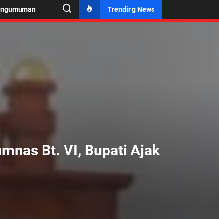
engumuman
Trending News
nas Bt. VI, Bupati Ajak