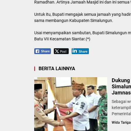
Ramadhan. Artinya Jamaah Masjid ini dan ini semua t
Untuk itu, Bupati mengajak semua jamaah yang had
sama membangun Kabupaten Simalungun.
Usai menyampaikan sambutan, Bupati Simalungun m
Batu VII Kecamatan Siantar.(*)
Post
Share
Share
BERITA LAINNYA
Dukung 
Simalun
Jamnas 
Sebagai w
keterampi
Pemerinta
Wida Tariga