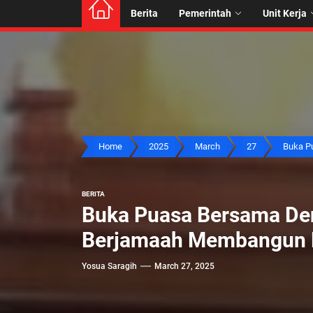
Berita
Pemerintah
Unit Kerja
Home
2025
March
27
Buka Pu
BERITA
Buka Puasa Bersama Den
Berjamaah Membangun 
Yosua Saragih
March 27, 2025