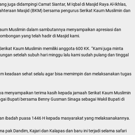
 juga didampingi Camat Siantar, M Iqbal di Masjid Raya Al-Ikhlas,
ahteraan Masjid (BKM) bersama pengurus Serikat Kaum Muslimin dan
 Kaum Muslimin dalam sambutannya menyampaikan apresiasi dan
ombongan yang telah hadir di Masjid kami.
rikat Kaum Muslimin memiliki anggota 600 KK. “Kami juga minta
ngan setelah subuh hari minggu lalu kami sudah pulang dan tinggal
am keadaan sehat selalu agar bisa memimpin dan melaksanakan tugas
ya menyampaikan terima kasih kepada jamaah Serikat Kaum Muslimin
gai Bupati bersama Benny Gusman Sinaga sebagai Wakil Bupati di
kan ibadah puasa 1446 H kepada masyarakat yang melaksanakannya.
a pak Dandim, Kajari dan Kalapas dan baru ini terjadi selama safari