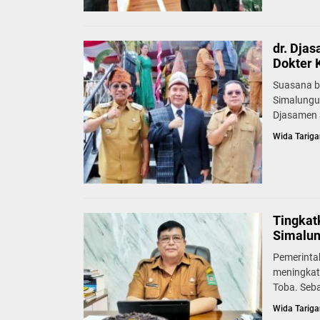
dr. Dja
Dokter 
Suasana b
Simalungu
Djasamen S
Wida Tariga
Tingkat
Simalun
Pemerinta
meningkat
Toba. Seb
Wida Tariga