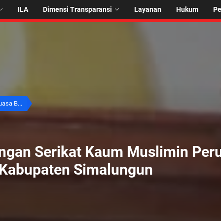
ILA
Dimensi Transparansi
Layanan
Hukum
P
asa B...
gan Serikat Kaum Muslimin Perum
Kabupaten Simalungun