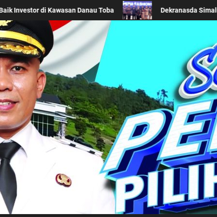
romosikan Wastra Khas Daerah di Acara BTN Indonesia Fashion Week
Kabupaten Simalung