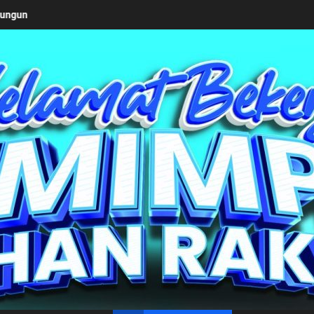
 2026
Keseriusan Pemkab Simalungun bersama Kemendag
un