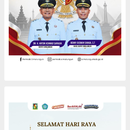
ramai, kini terasa sunyi. Maka dari itu, kita harus membuat Raya
semakin hidup dan berkembang, terutama dengan adanya proyek
pembangunan jalan tol di Kabupaten Simalungun. Semoga target
penyelesaiannya pada bulan Juli bisa tercapai,”ujar Bupati.
“Kepada Bapak Kapolres, nanti kita akan bersebelahan di Raya ini.
Kita bisa ngopi bersama dan berdiskusi untuk kemajuan Kabupaten
Simalungun,”kata Bupati menambahkan.
Untuk itu, Bupati mengajak seluruh elemen masyarakat untuk
mendukung kepemimpinan Kapolres yang baru agar dapat terus
menjaga keamanan dan mendukung percepatan pembangunan di
Kabupaten Simalungun.
Acara pisah sambut Kapolres Simalungun ini ditandai dengan
pemberian cenderamata kepada AKBP Choky Sentosa Meliala. Hal
ini dilakukan sebagai bentuk apresiasi kepada AKBP Choky Sentosa
Meliala selama melaksanakan tugas dan pengabdi di Kabupaten
Simalungun.
Tampak juga hadir dalam acara tersebut antara lain, Forkopimda