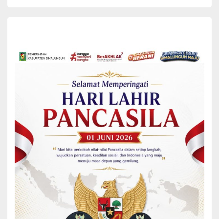
Sementara itu, AKBP Marganda Aritonang selaku Kapolres
Simalungun yang baru, dalam perkenalannya menyampaikan
komitmennya untuk melanjutkan program-program kepolisian yang
telah berjalan serta meningkatkan koordinasi dengan pemerintah
daerah dalam menjaga keamanan dan ketertiban di wilayah
Simalungun.
“Saya akan tinggal di ibu kota Kabupaten Simalungun, Kecamatan
Raya, agar Raya ini bisa ramai,” ujar AKBP Marganda.
Selanjutnya AKBP Marganda Aritonang menyampaikan bahwa
pentingnya membangun kedekatan dengan masyarakat,
memperkuat patroli keamanan, serta mengoptimalkan program
kepolisian dalam rangka menjaga stabilitas dan kondusifitas di
wilayah Simalungun.
Bupati Simalungun, Anton Achmad Saragih dalam sambutannya
menekankan pentingnya pembangunan dan kemajuan ibu kota
Kabupaten Simalungun, Pematang Raya.
“Saya merasakan tinggal di rumah dinas di Raya, yang biasanya