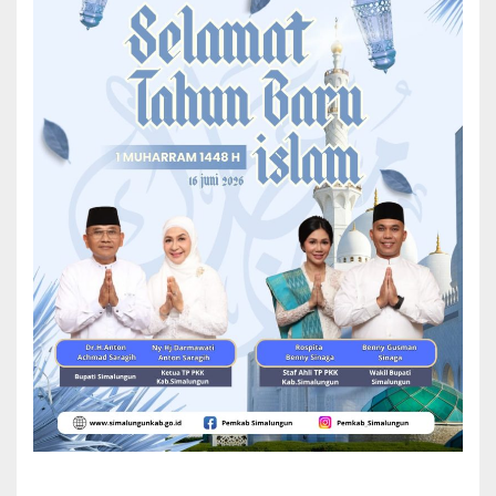
Sambut Kapolres Simalungun, Sinergitas Unsur
Pemerintah Dan Polri Diharapkan Semakin Kuat
Acara pisah sambut ini juga dirangkai dengan kegiatan sosial
berupa pemberian santunan kepada anak yatim serta kegiatan
keagamaan, yang turut dihadiri oleh tokoh agama.
Selain itu, kegiatan ini juga menjadi ajang mempererat tali
silaturahmi antara unsur pemerintahan, kepolisian, dan
masyarakat guna menciptakan hubungan yang harmonis di
Kabupaten Simalungun.
Dalam sambutannya, AKBP Choky Sentosa Meliala yang kini
menjabat sebagai Kapolres Labuhan Batu menyampaikan terima
kasih atas dukungan yang diberikan selama bertugas di
Simalungun.
AKBP Choky Sentosa Meliala juga mengungkapkan harapannya
agar sinergi antara kepolisian dan pemerintah daerah terus terjaga
demi keamanan dan kesejahteraan masyarakat Simalungun.