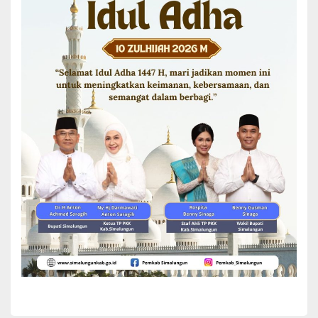
Simalungun, Sekda Simalungun Esron Sinaga, para pejabat di
lingkungan Polres Simalungun, sejumlah tokoh agama dan
masyarakat. Hadir juga mantan Bupati Simalungun 2 periode,JR
Saragih dan undangan lainnya.
Dengan adanya pergantian kepemimpinan di Polres Simalungun ini,
diharapkan sinergi antara Polri dan Pemerintah Kabupaten
Simalungun semakin kuat dalam mewujudkan keamanan,
ketertiban, serta pembangunan yang berkelanjutan bagi
masyarakat Simalungun.(*)