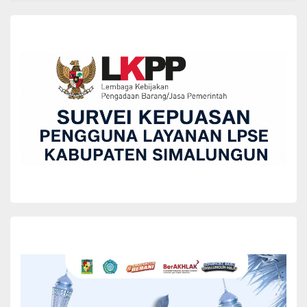
BERITA
Bupati Simalungun Bersama Wakil Bupati
Hadiri Pisah Sambut Kapolres Simalungun,
Sinergitas Unsur Pemerintah Dan Polri
Diharapkan Semakin Kuat
Yosua Saragih
March 26, 2025
Bupati Simalungun Anton Achmad Saragih bersama Wakil Bupati
Benny Gusman Sinaga menghadiri acara pisah sambut Kapolres
Simalungun, dari AKBP Choky Sentosa Meliala kepada AKBP
Marganda Aritonang.
Pisah sambut Kapolres Simalungun tersebut berlangsung di Balai
Harungguan Djabanten Damanik, Kantor Bupati Simalungun,
Pamatang Raya, Sumut, Selasa (25/3/2025).
Bupati Simalungun Bersama Wakil Bupati Hadiri Pisah