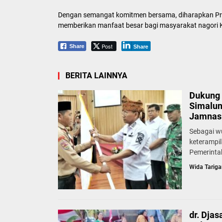
Dengan semangat komitmen bersama, diharapkan Prog
memberikan manfaat besar bagi masyarakat nagori 
Post
Share
Share
BERITA LAINNYA
Dukung 
Simalun
Jamnas 
Sebagai w
keterampi
Pemerinta
Wida Tariga
dr. Dja