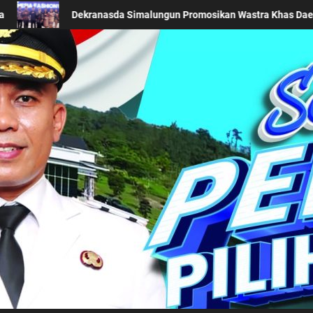
donesia Fashion Week 2026
Keseriusan Pemkab Simalun
Kabupaten Simalung