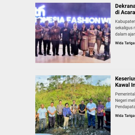
Dekrana
di Acar
Kabupaten
sekaligus
dalam ajan
Wida Tariga
Keseriu
Kawal I
Pemerinta
Negeri mel
Pendapata
Wida Tariga