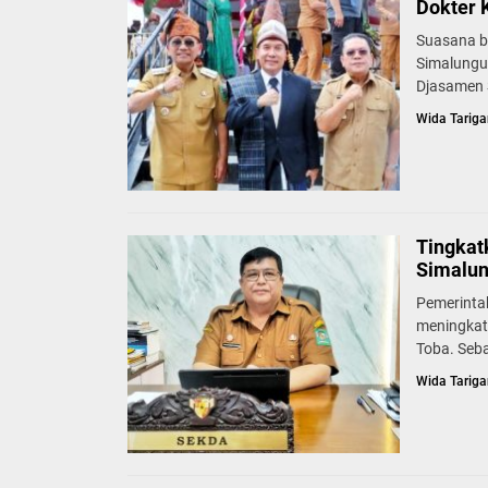
Dokter 
Suasana b
Simalungu
Djasamen S
Wida Tariga
Tingkat
Simalun
Pemerinta
meningkat
Toba. Seb
Wida Tariga