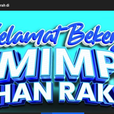
gun bersama Kemendagri Kawal Investasi Cable Car Danau Toba Sesu
un