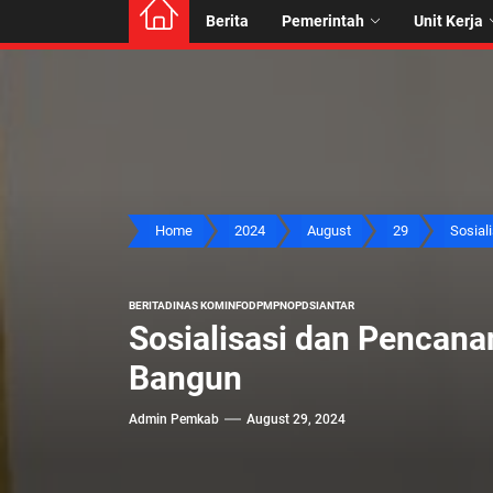
Berita
Pemerintah
Unit Kerja
Home
2024
August
29
Sosiali
BERITA
DINAS KOMINFO
DPMPN
OPD
SIANTAR
Sosialisasi dan Pencana
Bangun
Admin Pemkab
August 29, 2024