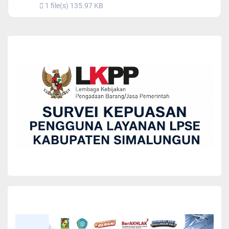
1 file(s)
135.97 KB