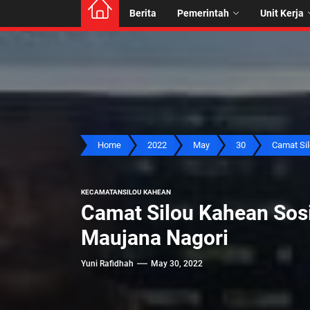
Berita
Pemerintah
Unit Kerja
Home
2022
May
30
Camat Silo
KECAMATAN
SILOU KAHEAN
Camat Silou Kahean Sosi
Maujana Nagori
Yuni Rafidhah
May 30, 2022