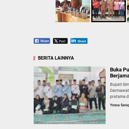
Post
Share
Share
BERITA LAINNYA
Buka Pu
Berjam
Bupati Si
Darmawati
pratama di
Yosua Sara