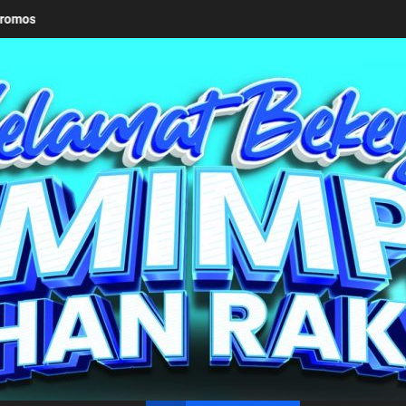
seriusan Pemkab Simalungun bersama Kemendagri Kawal Investasi Ca
un