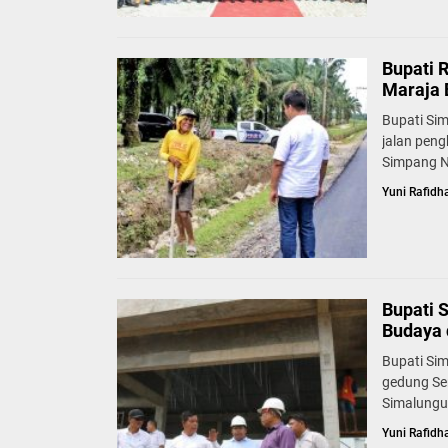
Bupati 
Maraja 
Bupati Si
jalan pen
Simpang N
Yuni Rafidh
Bupati 
Budaya 
Bupati Si
gedung Se
Simalungu
Yuni Rafidh