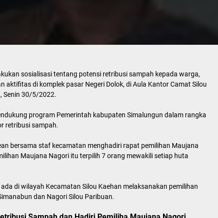
ukan sosialisasi tentang potensi retribusi sampah kepada warga,
n aktifitas di komplek pasar Negeri Dolok, di Aula Kantor Camat Silou
 Senin 30/5/2022.
 mendukung program Pemerintah kabupaten Simalungun dalam rangka
r retribusi sampah.
hean bersama staf kecamatan menghadiri rapat pemilihan Maujana
milihan Maujana Nagori itu terpilih 7 orang mewakili setiap huta
g ada di wilayah Kecamatan Silou Kaehan melaksanakan pemilihan
Simanabun dan Nagori Silou Paribuan.
etribusi Sampah dan Hadiri Pemiliha Maujana Nagori