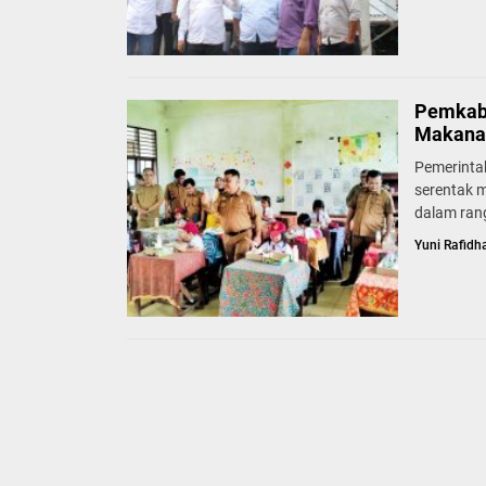
Pemkab 
Makanan
Pemerinta
serentak m
dalam rang
Yuni Rafidh