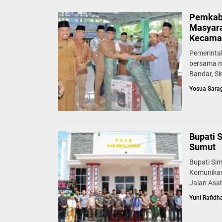
Pemkab 
Masyara
Kecama
Pemerinta
bersama m
Bandar, Si
Yosua Sara
Bupati 
Sumut
Bupati Si
Komunikas
Jalan Asah
Yuni Rafidh