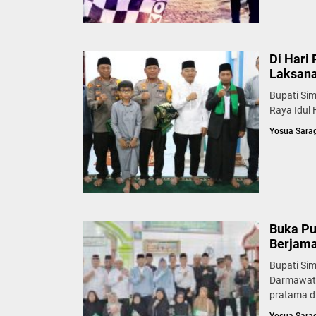
Di Hari 
Laksana
Bupati Sim
Raya Idul 
Yosua Sara
Buka Pu
Berjam
Bupati Si
Darmawati
pratama di