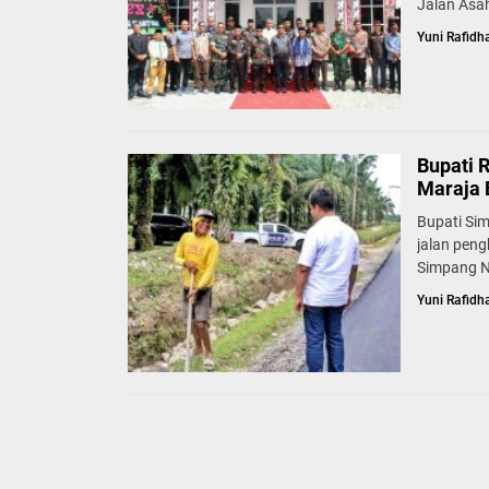
Jalan Asah
Yuni Rafidh
Bupati 
Maraja 
Bupati Si
jalan pen
Simpang N
Yuni Rafidh