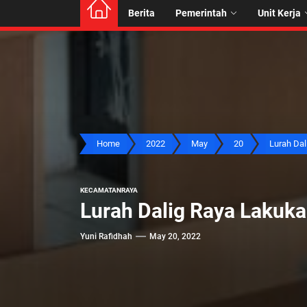
Berita
Pemerintah
Unit Kerja
Home
2022
May
20
Lurah Dali
KECAMATAN
RAYA
Lurah Dalig Raya Laku
Yuni Rafidhah
May 20, 2022