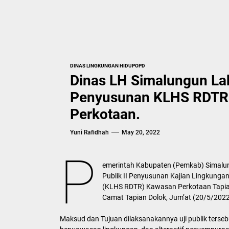
DINAS LINGKUNGAN HIDUP
OPD
Dinas LH Simalungun Laku
Penyusunan KLHS RDTR
Perkotaan.
Yuni Rafidhah
May 20, 2022
P
emerintah Kabupaten (Pemkab) Simalun
Publik II Penyusunan Kajian Lingkungan
(KLHS RDTR) Kawasan Perkotaan Tapia
Camat Tapian Dolok, Jum’at (20/5/2022
Maksud dan Tujuan dilaksanakannya uji publik ters