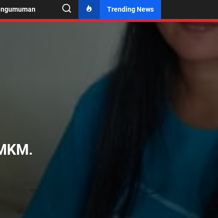
engumuman
Trending News
UMKM.