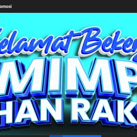
Keseriusan Pemkab Simalungun bersama Kemendagri Kawal Inves
un