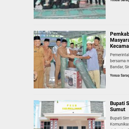
Yosua Sara
Pemkab 
Masyara
Kecama
Pemerinta
bersama m
Bandar, Si
Yosua Sara
Bupati 
Sumut
Bupati Si
Komunikas