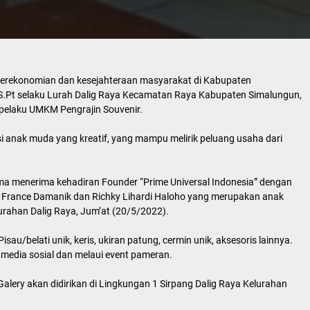
erekonomian dan kesejahteraan masyarakat di Kabupaten
S.Pt selaku Lurah Dalig Raya Kecamatan Raya Kabupaten Simalungun,
elaku UMKM Pengrajin Souvenir.
i anak muda yang kreatif, yang mampu melirik peluang usaha dari
ma menerima kehadiran Founder “Prime Universal Indonesia” dengan
i France Damanik dan Richky Lihardi Haloho yang merupakan anak
lurahan Dalig Raya, Jum’at (20/5/2022).
sau/belati unik, keris, ukiran patung, cermin unik, aksesoris lainnya.
 media sosial dan melaui event pameran.
lery akan didirikan di Lingkungan 1 Sirpang Dalig Raya Kelurahan