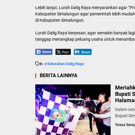
Lebih lanjut, Lurah Dalig Raya menyarankan agar “Pr
Kabupaten Simalungun agar pemerintah lebih mud
di Kabupaten Simalungun.
Lurah Dalig Raya berpesan, agar semakin banyak la
tanggap menangkap peluang usaha untuk menambah
Post
Share
Share
Kelurahan Dalig Raya
In
BERITA LAINNYA
Meriahk
Bupati 
Halaman
Dalam ran
Bupati Sim
Yosua Sara