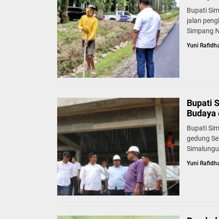
Bupati Si
jalan pen
Simpang N
Yuni Rafidh
Bupati 
Budaya 
Bupati Si
gedung Se
Simalungu
Yuni Rafidh