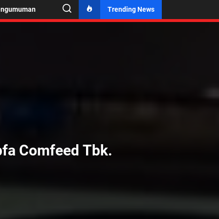
engumuman
Trending News
pfa Comfeed Tbk.