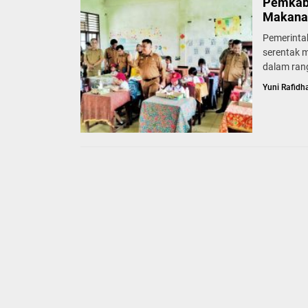
Pemkab 
Makanan
Pemerinta
serentak m
dalam rang
Yuni Rafidh
BERITA