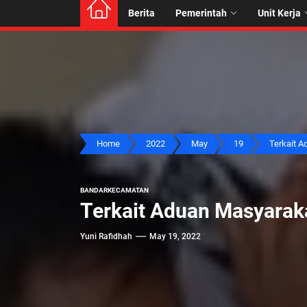
Berita
Pemerintah
Unit Kerja
Home
2022
May
19
Terkait Ad
BANDAR
KECAMATAN
Terkait Aduan Masyarak
Yuni Rafidhah
May 19, 2022