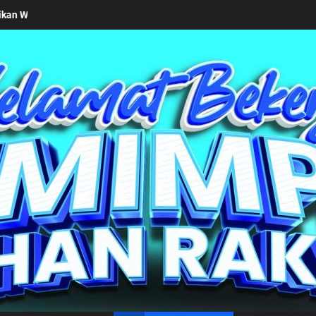
seriusan Pemkab Simalungun bersama Kemendagri Kawal Investasi Ca
un