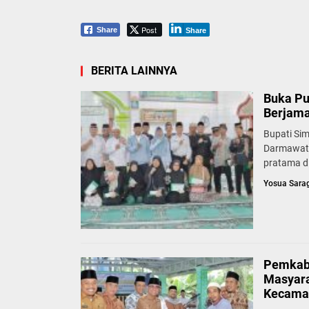
Post
Share
Share
BERITA LAINNYA
Buka Pu
Berjam
Bupati Si
Darmawati
pratama di
Yosua Sara
Pemkab 
Masyara
Kecama