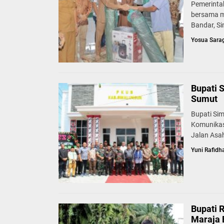
Pemerinta
bersama m
Bandar, Si
Yosua Sara
Bupati 
Sumut
Bupati Si
Komunikas
Jalan Asah
Yuni Rafidh
Bupati 
Maraja 