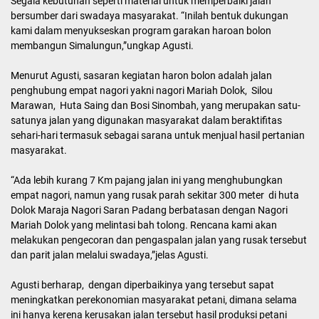
Segala kebutuhan seperti material untuk memperbaiki jalan
bersumber dari swadaya masyarakat. “Inilah bentuk dukungan
kami dalam menyukseskan program garakan haroan bolon
membangun Simalungun,”ungkap Agusti.
Menurut Agusti, sasaran kegiatan haron bolon adalah jalan
penghubung empat nagori yakni nagori Mariah Dolok, Silou
Marawan, Huta Saing dan Bosi Sinombah, yang merupakan satu-
satunya jalan yang digunakan masyarakat dalam beraktifitas
sehari-hari termasuk sebagai sarana untuk menjual hasil pertanian
masyarakat.
“Ada lebih kurang 7 Km pajang jalan ini yang menghubungkan
empat nagori, namun yang rusak parah sekitar 300 meter di huta
Dolok Maraja Nagori Saran Padang berbatasan dengan Nagori
Mariah Dolok yang melintasi bah tolong. Rencana kami akan
melakukan pengecoran dan pengaspalan jalan yang rusak tersebut
dan parit jalan melalui swadaya,”jelas Agusti.
Agusti berharap, dengan diperbaikinya yang tersebut sapat
meningkatkan perekonomian masyarakat petani, dimana selama
ini hanya kerena kerusakan jalan tersebut hasil produksi petani