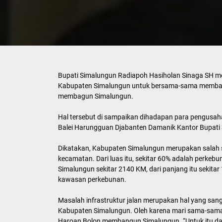
Bupati Simalungun Radiapoh Hasiholan Sinaga SH m
Kabupaten Simalungun untuk bersama-sama memban
membagun Simalungun.
Hal tersebut di sampaikan dihadapan para pengusah
Balei Harungguan Djabanten Damanik Kantor Bupati
Dikatakan, Kabupaten Simalungun merupakan salah sa
kecamatan. Dari luas itu, sekitar 60% adalah perkebu
Simalungun sekitar 2140 KM, dari panjang itu sekit
kawasan perkebunan.
Masalah infrastruktur jalan merupakan hal yang san
Kabupaten Simalungun. Oleh karena mari sama-sama k
Haroan Bolon membangun Simalungun. “Untuk itu da