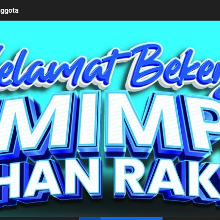
agih, Putra Pertama Simalungun Bergelar Dokter Kini Makamnya Dipu
un