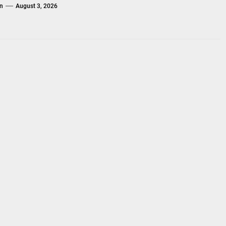
n
August 3, 2026
n: Narkoba Musuh
M mengatakan bahwa Narkoba adalah musuh Negara, musuh Rakyat dan