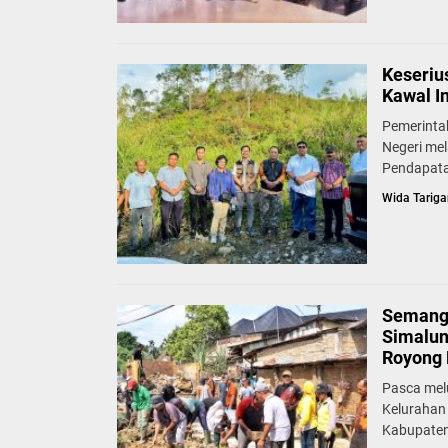
Keseriu
Kawal I
Pemerinta
Negeri mel
Pendapata
Wida Tariga
Semang
Simalun
Royong 
Pasca mel
Kelurahan
Kabupaten