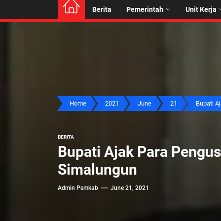
Berita
Pemerintah
Unit Kerja
Home
2021
June
21
Bupati Aja
BERITA
Bupati Ajak Para Peng
Simalungun
Admin Pemkab
June 21, 2021