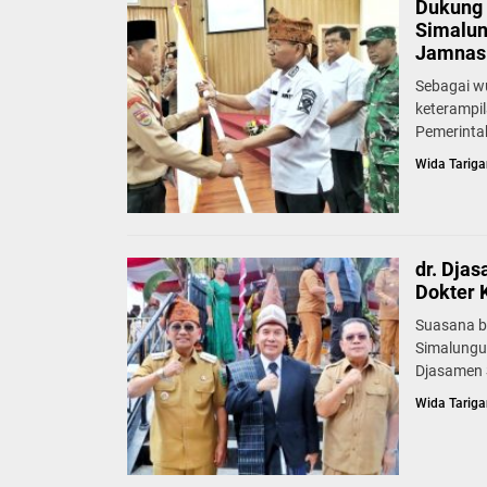
Dukung 
Simalun
Jamnas 
Sebagai w
keterampi
Pemerinta
Wida Tariga
dr. Dja
Dokter 
Suasana b
Simalungu
Djasamen S
Wida Tariga