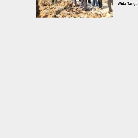
Wida Tariga
BERITA
Wakil Bupati Simalungu
Kita Semua
Admin Pemkab
June 21, 2021
Wakil Bupati Simalungun H. Zonny Waldi S.Sos, M