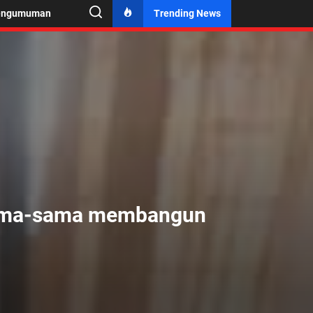
engumuman
Trending News
sama-sama membangun