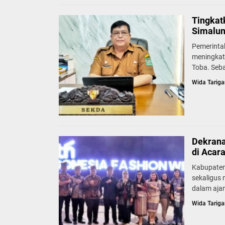
Tingkat
Simalun
Pemerinta
meningkat
Toba. Seb
Wida Tariga
Dekrana
di Acar
Kabupaten
sekaligus
dalam ajan
Wida Tariga