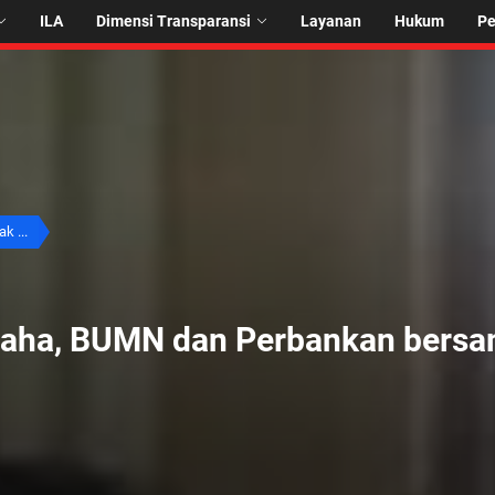
ILA
Dimensi Transparansi
Layanan
Hukum
P
k ...
usaha, BUMN dan Perbankan ber