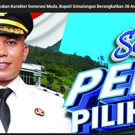
Pramuka Ikuti Jamnas XII Tahun 2026
dr. Djasamen Sar
Kabupaten Simalung