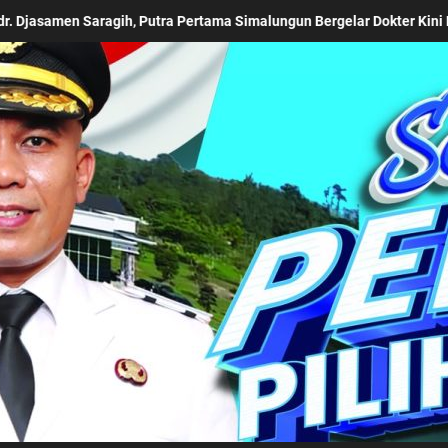
 Kini Makamnya Dipugar dan Diresmikan
Tingkatkan Per
Kabupaten Simalung