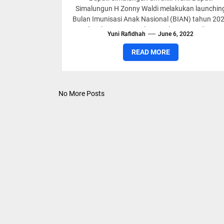
Simalungun H Zonny Waldi melakukan launchin
Bulan Imunisasi Anak Nasional (BIAN) tahun 20
di Kabupaten Simalungun, bertempa di SD
Yuni Rafidhah
June 6, 2022
Unggulan...
READ MORE
No More Posts