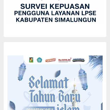
pusat. Semoga ketua umum yang baru dapat memperkuat soliditas
antar kepala daerah,”ujar Ribka Haluk.(*).