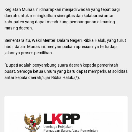
Dalam kesempatan itu, Direktur Eksekutif APKASI, Sarman
Simanjorang mengatakan, APKASI telah bertransformasi menjadi
organisasi yang diperhitungkan oleh berbagai kalangan, baik di
dalam maupun luar negeri.
Peran APKASI sendiri tidak hanya dirasakan oleh 416 kabupaten,
tetapi juga oleh pemerintah pusat, DPR RI, DPD RI, akademisi,
lembaga donor, hingga investor dan buyer nasional maupun
internasional”.
Kegiatan Munas ini diharapkan menjadi wadah yang tepat bagi
daerah untuk meningkatkan sinergitas dan kolaborasi antar
kabupaten yang dapat mendukung pembangunan di masing-
masing daerah.
Sementara itu, Wakil Menteri Dalam Negeri, Ribka Haluk, yang turut
hadir dalam Munas ini, menyampaikan apresiasinya terhadap
jalannya proses pemilihan.
“Bupati adalah penyambung suara daerah kepada pemerintah