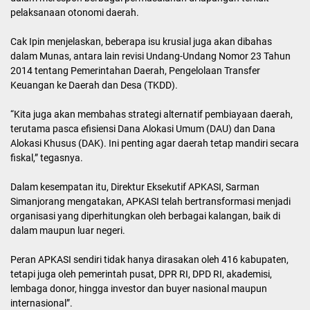
menyampaikan, Munas kali ini akan menjadi momen penting bagi
pemerintah kabupaten di seluruh Indonesia.
“Munas VI Apkasi tidak hanya menjadi ajang pemilihan Ketua
Umum definitif untuk masa bakti 2025-2030, tetapi juga wadah
untuk membahas isu-isu strategis terkait pembangunan
daerah,”ujar Bupati Trenggalek yang akrab disapa Cak Ipin.
Sisamping itu, pada kegiatan Munas juga akan dibahas mengenai
pokok pikiran dan rekomendasi yang merupakan sikap organisasi
dalam merespon berbagai permasalahan di lapangan terkait
pelaksanaan otonomi daerah.
Cak Ipin menjelaskan, beberapa isu krusial juga akan dibahas
dalam Munas, antara lain revisi Undang-Undang Nomor 23 Tahun
2014 tentang Pemerintahan Daerah, Pengelolaan Transfer
Keuangan ke Daerah dan Desa (TKDD).
“Kita juga akan membahas strategi alternatif pembiayaan daerah,
terutama pasca efisiensi Dana Alokasi Umum (DAU) dan Dana
Alokasi Khusus (DAK). Ini penting agar daerah tetap mandiri secara
fiskal,” tegasnya.