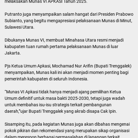
Bupati Minahasa Utara, Joune Ganda, selaku tuan rumah Munas
VI, ditetapkan sebagai Sekretaris Jenderal APKASI.
Kegiatan ini sekaligus menjadi puncak perayaan Hari Ulang Tahun
(HUT) ke-25 APKASI dengan mengusung tema “Perkuat Soliditas
Daerah Dalam Mendukung Asta Cita Menuju Indonesia Emas
2045”.
Dalam sambutannya, Kepala Staf Presiden, AM Putranto
mengucapkan selamat kepada Minahasa Utara karena sukses
melaksakan Munas VI APKASI Tahun 2025.
Putranto juga menyampaikan salam hangat dari Presiden Prabowo
Subianto, yang begitu mengapresiasi pelaksanaan Munas di Minut,
Sulawesi Utara.
Dibukanya Munas VI, membuat Minahasa Utara resmi menjadi
kabupaten tuan rumah pertama pelaksanaan Munas di luar
Jakarta.
Pjs Ketua Umum Apkasi, Mochamad Nur Arifin (Bupati Trenggalek)