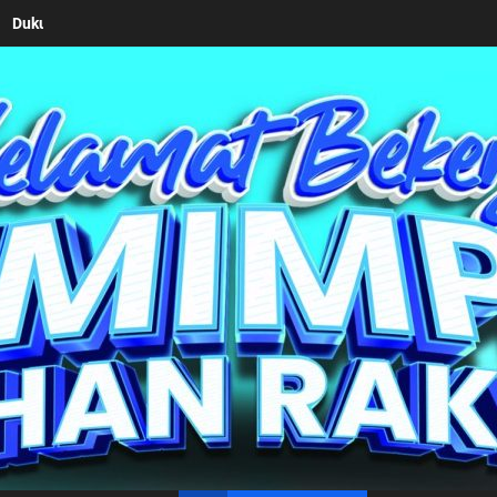
gun Berangkatkan 38 Anggota Pramuka Ikuti Jamnas XII Tahun 2026
un