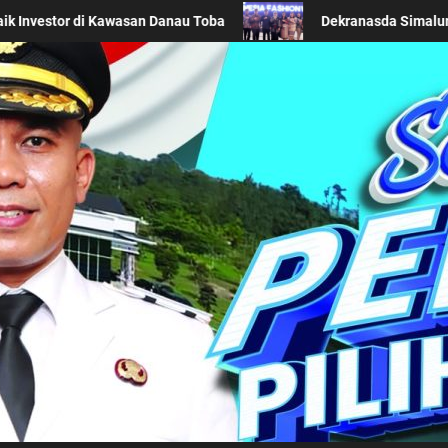
omosikan Wastra Khas Daerah di Acara BTN Indonesia Fashion Week 
Kabupaten Simalung