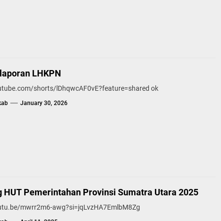
elaporan LHKPN
outube.com/shorts/lDhqwcAF0vE?feature=shared ok
kab
January 30, 2026
g HUT Pemerintahan Provinsi Sumatra Utara 2025
outu.be/mwrr2m6-awg?si=jqLvzHA7EmlbM8Zg