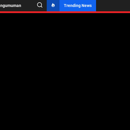
engumuman
Trending News