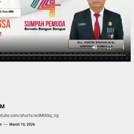
BM
outube.com/shorts/wdMtlISq_Vg
n
March 10, 2026