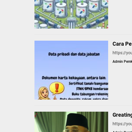
Cara P
https://y
Admin Pem
Greatin
https://y