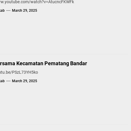
www.youtube.com/watch?v=AtucncFKWFk
kab
March 29, 2025
ersama Kecamatan Pematang Bandar
outu.be/PSzL73YH5ko
kab
March 29, 2025