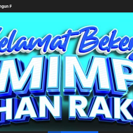
2026
Keseriusan Pemkab Simalungun bersama Kemendagr
un