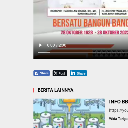
Post
Share
Share
BERITA LAINNYA
INFO B
https://y
Wida Tariga