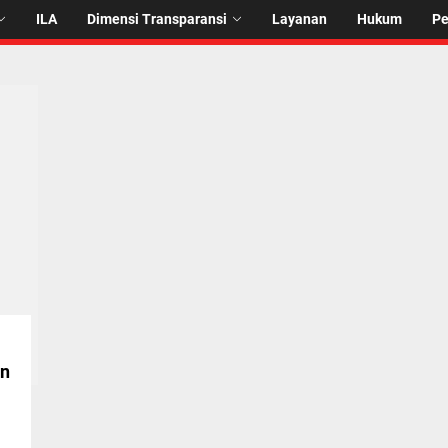
ILA
Dimensi Transparansi
Layanan
Hukum
P
un