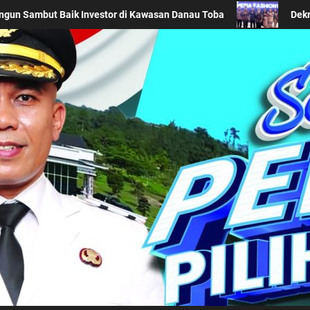
ekranasda Simalungun Promosikan Wastra Khas Daerah di Acara BTN 
Kabupaten Simalung