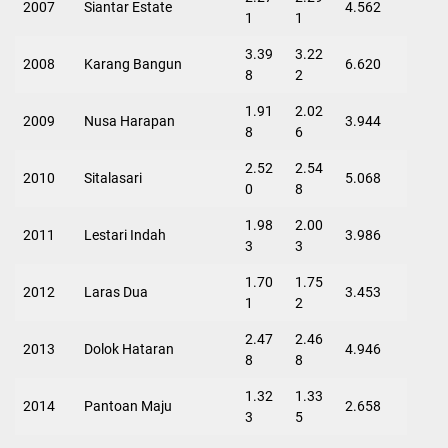
2007
Siantar Estate
4.562
1
1
3.39
3.22
2008
Karang Bangun
6.620
8
2
1.91
2.02
2009
Nusa Harapan
3.944
8
6
2.52
2.54
2010
Sitalasari
5.068
0
8
1.98
2.00
2011
Lestari Indah
3.986
3
3
1.70
1.75
2012
Laras Dua
3.453
1
2
2.47
2.46
2013
Dolok Hataran
4.946
8
8
1.32
1.33
2014
Pantoan Maju
2.658
3
5