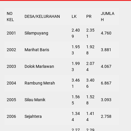
NO
JUMLA
DESA/KELURAHAN
LK
PR
KEL
H
2.40
2.35
2001
Silampuyang
4.760
9
1
1.95
1.92
2002
Marihat Baris
3.881
3
8
1.99
2.07
2003
Dolok Marlawan
4.067
3
4
3.46
3.40
2004
Rambung Merah
6.867
1
6
1.56
1.52
2005
Silau Manik
3.093
5
8
1.34
1.41
2006
Sejahtera
2.758
4
4
2.27
2.29