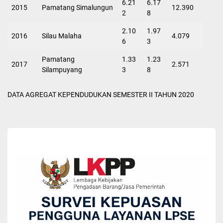
6.21
6.17
2015
Pamatang Simalungun
12.390
2
8
2.10
1.97
2016
Silau Malaha
4.079
6
3
Pamatang
1.33
1.23
2017
2.571
Silampuyang
3
8
DATA AGREGAT KEPENDUDUKAN SEMESTER II TAHUN 2020